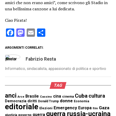
amici che non erano amici”, come scrivono gli Stadio in
una bellissima canzone a lui dedicata.
Ciao Pirata!
Facebook
Mastodon
Email
Condividi
ARGOMENTI CORRELATI:
Fabrizio Resta
Informatico, sindacalista, appassionato di politica e sportivo
TAG
anci
Cuba
cultura
Brasile
cina
cinema
Cassino
Arce
donne
Democrazia
diritti
Donald Trump
Economia
editoriale
Emergency
Gaza
Europa
Elezioni
film
guerra russia-ucraina
guerra
governo
giustizia