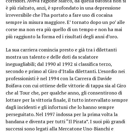
corridori. Aveva ragione Marco, da quella batosta non si
è più rialzato, anzi, è sprofondato in una depressione
irreversibile che l’ha portato a fare uso di cocaina
sempre in misura maggiore. E’ tornato dopo un po’ alle
corse ma non era più quello di un tempo e non ha mai
più raggiunto la forma ed i risultati degli anni d’oro.
La sua carriera comincia presto e già tra i dilettanti
mostra un talento e delle doti da scalatore
ineguagliabili; dal 1990 al 1992 si classifica terzo,
secondo e primo al Giro d’Italia dilettanti. L’esordio nei
professionisti è nel 1994 con la Carrera di Davide
Boifava con cui ottiene delle vittorie di tappa sia al Giro
che al Tour che, per qualche anno, gli consentirono di
lottare per la vittoria finale, il tutto intervallato sempre
dagli incidenti e gli infortuni che lo hanno sempre
perseguitato. Nel 1997 indossa per la prima volta la
bandana e diventa per tutti “Il Pirata”. I suoi più grandi
successi sono legati alla Mercatone Uno-Bianchi e