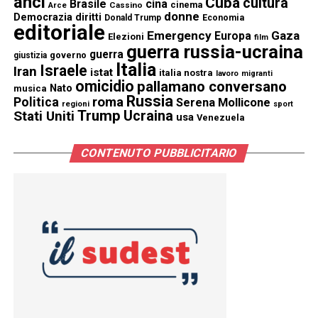
anci
Cuba
cultura
Brasile
cina
cinema
Cassino
Arce
donne
Democrazia
diritti
Donald Trump
Economia
editoriale
Emergency
Gaza
Europa
Elezioni
film
guerra russia-ucraina
guerra
governo
giustizia
Italia
Israele
Iran
istat
italia nostra
lavoro
migranti
omicidio
pallamano conversano
Nato
musica
Russia
Politica
roma
Serena Mollicone
regioni
sport
Trump
Stati Uniti
Ucraina
usa
Venezuela
CONTENUTO PUBBLICITARIO