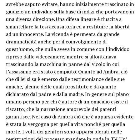
avrebbe saputo evitare, hanno inizialmente trascinato in
giudizio un individuo sulla base di indizi che portavano in
una diversa direzione. Una difesa lineare è riuscita a
smantellare la tesi accusatoria ed a restituire la libertà
ad un innocente. La vicenda è permeata da grande
drammaticità anche per il coinvolgimento di
quest’uomo, che nulla aveva in comune con l’individuo
ripreso dalle videocamere, mentre si allontanava
trascinando la macchina in panne dal vicolo in cui
l’assassinio era stato compiuto. Quanto ad Ambra, ciò
che di lei si sa è emerso dalle testimonianze delle sue
amiche, alcune delle quali prostitute e da quanto
dichiarato dal padre e dalla madre. In genere sul piano
umano persino per chi è autore di un omicidio esiste il
riscatto, che la narrazione amorevole dei parenti
garantisce. Nel caso di Ambra ciò che è apparsa evidente
è stata la vergogna per quella vita nonché per quella
morte. I volti dei genitori sono apparsi blerati nelle
registrazioni del processo mandate in onda in TV. Un’