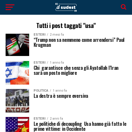
Tutti i post taggati "usa"
ESTERI
2 mesi fa
“Trump non sa nemmeno come arrendersi” Paul
Krugma
ESTERI
1 anno fa
Chi garantisce che senza gli Ayatollah l’Iran
sarà un posto migliore
POLITICA
1 anno fa
La destra è sempre eversiva
ESTERI
2 anni fa
Le politiche di decoupling Usa hanno già fatto le
prime vittime: in Occidente