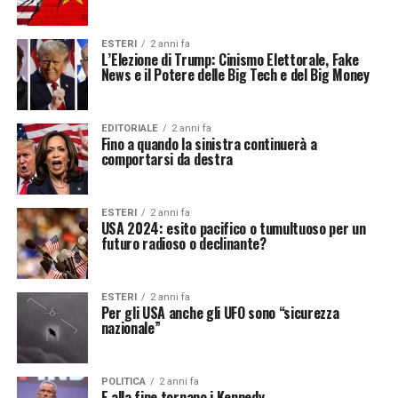
ESTERI
2 anni fa
L’Elezione di Trump: Cinismo Elettorale, Fake
News e il Potere delle Big Tech e del Big Money
EDITORIALE
2 anni fa
Fino a quando la sinistra continuerà a
comportarsi da destra
ESTERI
2 anni fa
USA 2024: esito pacifico o tumultuoso per un
futuro radioso o declinante?
ESTERI
2 anni fa
Per gli USA anche gli UFO sono “sicurezza
nazionale”
POLITICA
2 anni fa
E alla fine tornano i Kennedy