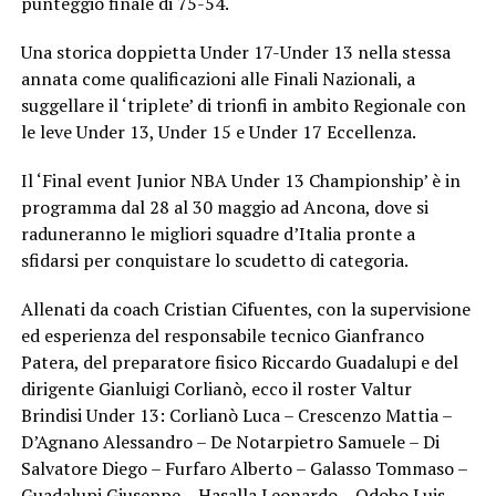
punteggio finale di 75-54.
Una storica doppietta Under 17-Under 13 nella stessa
annata come qualificazioni alle Finali Nazionali, a
suggellare il ‘triplete’ di trionfi in ambito Regionale con
le leve Under 13, Under 15 e Under 17 Eccellenza.
Il ‘Final event Junior NBA Under 13 Championship’ è in
programma dal 28 al 30 maggio ad Ancona, dove si
raduneranno le migliori squadre d’Italia pronte a
sfidarsi per conquistare lo scudetto di categoria.
Allenati da coach Cristian Cifuentes, con la supervisione
ed esperienza del responsabile tecnico Gianfranco
Patera, del preparatore fisico Riccardo Guadalupi e del
dirigente Gianluigi Corlianò, ecco il roster Valtur
Brindisi Under 13: Corlianò Luca – Crescenzo Mattia –
D’Agnano Alessandro – De Notarpietro Samuele – Di
Salvatore Diego – Furfaro Alberto – Galasso Tommaso –
Guadalupi Giuseppe – Hasalla Leonardo – Odobo Luis –