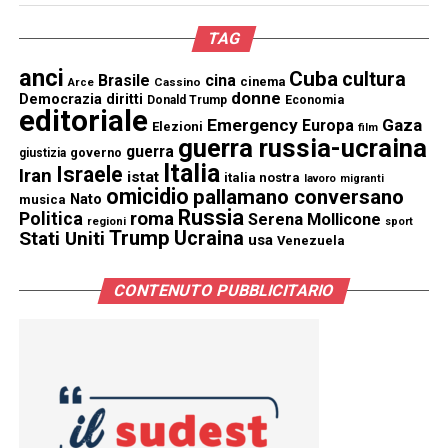
TAG
anci
Cuba
cultura
Brasile
cina
cinema
Cassino
Arce
donne
Democrazia
diritti
Donald Trump
Economia
editoriale
Emergency
Gaza
Europa
Elezioni
film
guerra russia-ucraina
guerra
governo
giustizia
Italia
Israele
Iran
istat
italia nostra
lavoro
migranti
omicidio
pallamano conversano
Nato
musica
Russia
Politica
roma
Serena Mollicone
regioni
sport
Trump
Stati Uniti
Ucraina
usa
Venezuela
CONTENUTO PUBBLICITARIO