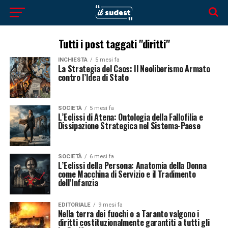
Tutti i post taggati "diritti"
INCHIESTA
5 mesi fa
La Strategia del Caos: Il Neoliberismo Armato
contro l’Idea di Stato
SOCIETÀ
5 mesi fa
L’Eclissi di Atena: Ontologia della Fallofilia e
Dissipazione Strategica nel Sistema-Paese
SOCIETÀ
6 mesi fa
L’Eclissi della Persona: Anatomia della Donna
come Macchina di Servizio e il Tradimento
dell’Infanzia
EDITORIALE
9 mesi fa
Nella terra dei fuochi o a Taranto valgono i
diritti costituzionalmente garantiti a tutti gli