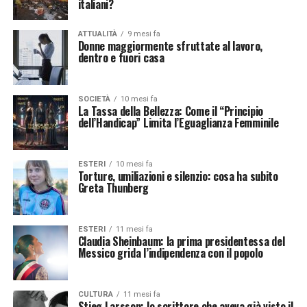
italiani?
ATTUALITÀ
9 mesi fa
Donne maggiormente sfruttate al lavoro,
dentro e fuori casa
SOCIETÀ
10 mesi fa
La Tassa della Bellezza: Come il “Principio
dell’Handicap” Limita l’Eguaglianza Femminile
ESTERI
10 mesi fa
Torture, umiliazioni e silenzio: cosa ha subito
Greta Thunberg
ESTERI
11 mesi fa
Claudia Sheinbaum: la prima presidentessa del
Messico grida l’indipendenza con il popolo
CULTURA
11 mesi fa
Stieg Larsson: lo scrittore che aveva già visto il