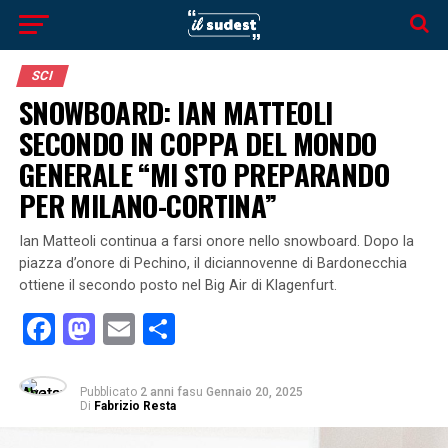
SCI
SNOWBOARD: IAN MATTEOLI
SECONDO IN COPPA DEL MONDO
GENERALE “MI STO PREPARANDO
PER MILANO-CORTINA”
Ian Matteoli continua a farsi onore nello snowboard. Dopo la
piazza d’onore di Pechino, il diciannovenne di Bardonecchia
ottiene il secondo posto nel Big Air di Klagenfurt.
Facebook
Mastodon
Email
Condividi
Pubblicato
2 anni fa
su
Gennaio 20, 2025
Di
Fabrizio Resta