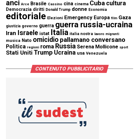
anci
Cuba
cultura
Brasile
cina
cinema
Cassino
Arce
donne
Democrazia
diritti
Donald Trump
Economia
editoriale
Emergency
Gaza
Europa
Elezioni
film
guerra russia-ucraina
guerra
governo
giustizia
Italia
Israele
Iran
istat
italia nostra
lavoro
migranti
omicidio
pallamano conversano
Nato
musica
Russia
Politica
roma
Serena Mollicone
regioni
sport
Trump
Stati Uniti
Ucraina
usa
Venezuela
CONTENUTO PUBBLICITARIO