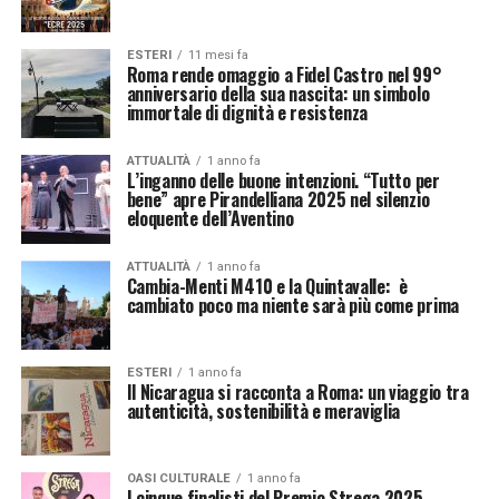
ESTERI
11 mesi fa
Roma rende omaggio a Fidel Castro nel 99°
anniversario della sua nascita: un simbolo
immortale di dignità e resistenza
ATTUALITÀ
1 anno fa
L’inganno delle buone intenzioni. “Tutto per
bene” apre Pirandelliana 2025 nel silenzio
eloquente dell’Aventino
ATTUALITÀ
1 anno fa
Cambia-Menti M410 e la Quintavalle: è
cambiato poco ma niente sarà più come prima
ESTERI
1 anno fa
Il Nicaragua si racconta a Roma: un viaggio tra
autenticità, sostenibilità e meraviglia
OASI CULTURALE
1 anno fa
I cinque finalisti del Premio Strega 2025