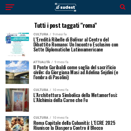
Tutti i post taggati "roma"
CULTURA
9 mesi fa
L’Eredità Ribelle di Bolívar al Centro del
Dibattito Romano: Un Incontro Esclusivo con
Sette Diplomatiche Latinoamericane
ATTUALITÀ
9 mesi fa
Il Ponte Garibaldi come soglia del sacrificio
civile: da Giorgiana Masi ad Adelina Sejdini (e
l’ombra di Pasolini)
CULTURA
10 mesi fa
L’Architettura Simbolica della Metamorfosi:
L’Alchimia della Carne che Fu
CULTURA
10 mesi fa
Roma Capitale della Cubanità: L’ECRE 2025
Riunisce la Diaspora Contro il Blocco