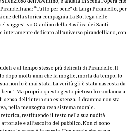
e silenzioso dell’Aventino, è andata in scena l’opera che
Pirandelliana: “Tutto per bene” di Luigi Pirandello, per
zione della storica compagnia La Bottega delle
el suggestivo Giardino della Basilica dei Santi
e interamente dedicato all’universo pirandelliano, con
udeli e al tempo stesso più delicati di Pirandello. Il
olo dopo molti anni che la moglie, morta da tempo, lo
 sua non lo è mai stata. La verità gli è stata nascosta da
uo bene”. Ma proprio questo gesto pietoso lo condanna a
di senso dell’intera sua esistenza. Il dramma non sta
tiva, nella menzogna resa sistema morale.
retorica, restituendo il testo nella sua nudità
 attoriale e all’ascolto del pubblico. Non ci sono
ominare la scena è la parola. Una parola che scava,