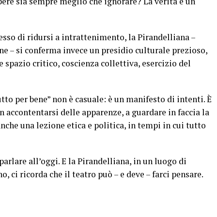
ere sia sempre meglio che ignorare? La verità è un
pesso di ridursi a intrattenimento, la Pirandelliana –
ne – si conferma invece un presidio culturale prezioso,
 spazio critico, coscienza collettiva, esercizio del
utto per bene” non è casuale: è un manifesto di intenti. È
on accontentarsi delle apparenze, a guardare in faccia la
che una lezione etica e politica, in tempi in cui tutto
parlare all’oggi. E la Pirandelliana, in un luogo di
, ci ricorda che il teatro può – e deve – farci pensare.