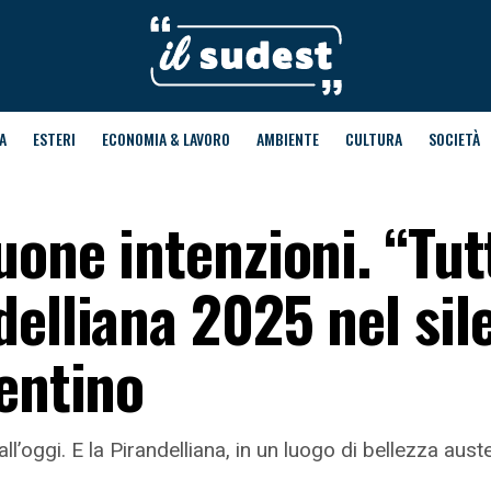
A
ESTERI
ECONOMIA & LAVORO
AMBIENTE
CULTURA
SOCIETÀ
uone intenzioni. “Tut
elliana 2025 nel sil
entino
ll’oggi. E la Pirandelliana, in un luogo di bellezza aust