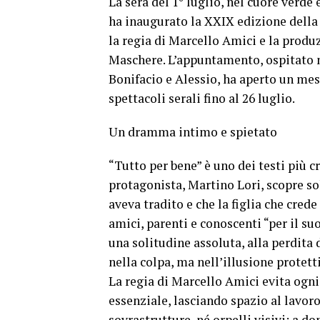
La sera del 1° luglio, nel cuore verde 
ha inaugurato la XXIX edizione della 
la regia di Marcello Amici e la produ
Maschere. L’appuntamento, ospitato n
Bonifacio e Alessio, ha aperto un mes
spettacoli serali fino al 26 luglio.
Un dramma intimo e spietato
“Tutto per bene” è uno dei testi più cr
protagonista, Martino Lori, scopre s
aveva tradito e che la figlia che crede
amici, parenti e conoscenti “per il s
una solitudine assoluta, alla perdita 
nella colpa, ma nell’illusione protet
La regia di Marcello Amici evita ogni 
essenziale, lasciando spazio al lavoro
sovrastrutture, né orpelli visivi: a d