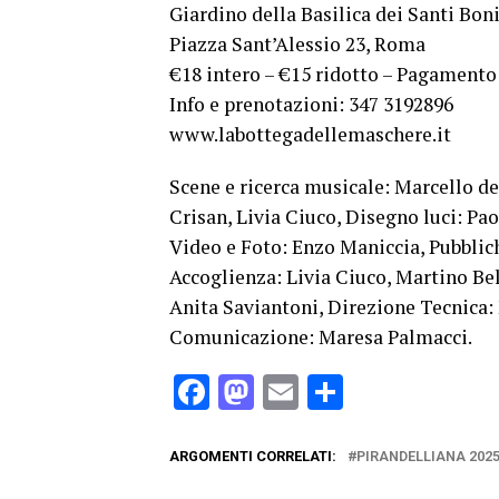
Giardino della Basilica dei Santi Boni
Piazza Sant’Alessio 23, Roma
€18 intero – €15 ridotto – Pagament
Info e prenotazioni: 347 3192896
www.labottegadellemaschere.it
Scene e ricerca musicale: Marcello de
Crisan, Livia Ciuco, Disegno luci: Pao
Video e Foto: Enzo Maniccia, Pubblich
Accoglienza: Livia Ciuco, Martino Be
Anita Saviantoni, Direzione Tecnica
Comunicazione: Maresa Palmacci.
Facebook
Mastodon
Email
Condividi
ARGOMENTI CORRELATI:
PIRANDELLIANA 202