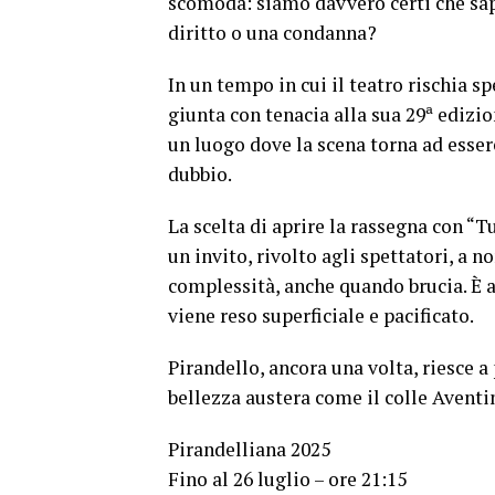
scomoda: siamo davvero certi che sap
diritto o una condanna?
In un tempo in cui il teatro rischia s
giunta con tenacia alla sua 29ª edizio
un luogo dove la scena torna ad essere
dubbio.
La scelta di aprire la rassegna con “T
un invito, rivolto agli spettatori, a n
complessità, anche quando brucia. È an
viene reso superficiale e pacificato.
Pirandello, ancora una volta, riesce a 
bellezza austera come il colle Aventino
Pirandelliana 2025
Fino al 26 luglio – ore 21:15