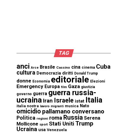
TAG
anci
Cuba
Brasile
cina
cinema
Cassino
Arce
cultura
Democrazia
diritti
Donald Trump
editoriale
donne
Elezioni
Economia
Emergency
Gaza
Europa
giustizia
film
guerra russia-
guerra
governo
ucraina
Italia
Israele
Iran
istat
Nato
italia nostra
musica
lavoro
migranti
omicidio
pallamano conversano
Russia
Politica
roma
Serena
regioni
Trump
Stati Uniti
Mollicone
sport
Ucraina
usa
Venezuela