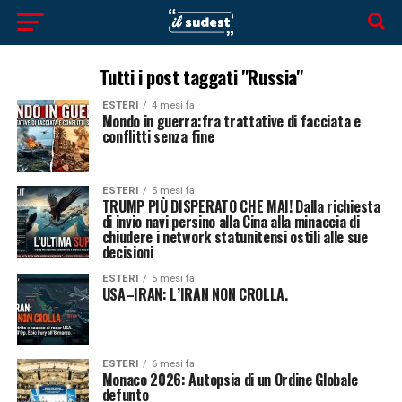
Tutti i post taggati "Russia"
ESTERI
4 mesi fa
Mondo in guerra:fra trattative di facciata e
conflitti senza fine
ESTERI
5 mesi fa
TRUMP PIÙ DISPERATO CHE MAI! Dalla richiesta
di invio navi persino alla Cina alla minaccia di
chiudere i network statunitensi ostili alle sue
decisioni
ESTERI
5 mesi fa
USA–IRAN: L’IRAN NON CROLLA.
ESTERI
6 mesi fa
Monaco 2026: Autopsia di un Ordine Globale
defunto