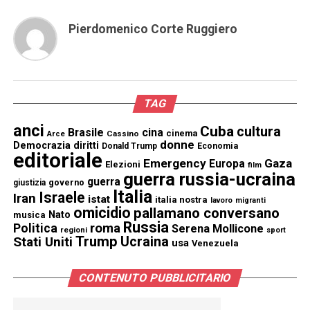
Pierdomenico Corte Ruggiero
TAG
anci
Cuba
cultura
Brasile
cina
cinema
Cassino
Arce
donne
Democrazia
diritti
Donald Trump
Economia
editoriale
Emergency
Gaza
Europa
Elezioni
film
guerra russia-ucraina
guerra
governo
giustizia
Italia
Israele
Iran
istat
italia nostra
lavoro
migranti
omicidio
pallamano conversano
Nato
musica
Russia
Politica
roma
Serena Mollicone
regioni
sport
Trump
Stati Uniti
Ucraina
usa
Venezuela
CONTENUTO PUBBLICITARIO