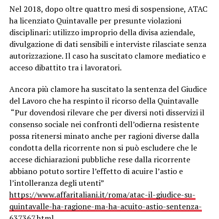
Nel 2018, dopo oltre quattro mesi di sospensione, ATAC
ha licenziato Quintavalle per presunte violazioni
disciplinari: utilizzo improprio della divisa aziendale,
divulgazione di dati sensibili e interviste rilasciate senza
autorizzazione. Il caso ha suscitato clamore mediatico e
acceso dibattito tra i lavoratori.
Ancora più clamore ha suscitato la sentenza del Giudice
del Lavoro che ha respinto il ricorso della Quintavalle
“Pur dovendosi rilevare che per diversi noti disservizi il
consenso sociale nei confronti dell’odierna resistente
possa ritenersi minato anche per ragioni diverse dalla
condotta della ricorrente non si può escludere che le
accese dichiarazioni pubbliche rese dalla ricorrente
abbiano potuto sortire l’effetto di acuire l’astio e
l’intolleranza degli utenti”
https://www.affaritaliani.it/roma/atac-il-giudice-su-
quintavalle-ha-ragione-ma-ha-acuito-astio-sentenza-
637367.html
.