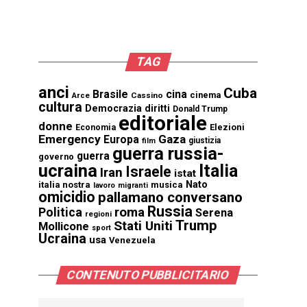
TAG
anci
Cuba
Brasile
cina
cinema
Cassino
Arce
cultura
Democrazia
diritti
Donald Trump
editoriale
donne
Elezioni
Economia
Emergency
Gaza
Europa
giustizia
film
guerra russia-
guerra
governo
ucraina
Italia
Israele
Iran
istat
Nato
italia nostra
musica
lavoro
migranti
omicidio
pallamano conversano
Russia
Politica
roma
Serena
regioni
Trump
Stati Uniti
Mollicone
sport
Ucraina
usa
Venezuela
CONTENUTO PUBBLICITARIO