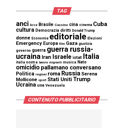
TAG
anci
Cuba
Brasile
cina
cinema
Cassino
Arce
cultura
Democrazia
diritti
Donald Trump
editoriale
donne
Elezioni
Economia
Emergency
Gaza
Europa
giustizia
film
guerra russia-
guerra
governo
ucraina
Italia
Israele
Iran
istat
Nato
italia nostra
musica
lavoro
migranti
omicidio
pallamano conversano
Russia
Politica
roma
Serena
regioni
Trump
Stati Uniti
Mollicone
sport
Ucraina
usa
Venezuela
CONTENUTO PUBBLICITARIO