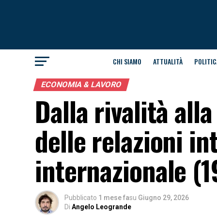
CHI SIAMO
ATTUALITÀ
POLITIC
ECONOMIA & LAVORO
Dalla rivalità all
delle relazioni in
internazionale 
Pubblicato
1 mese fa
su
Giugno 29, 2026
Di
Angelo Leogrande