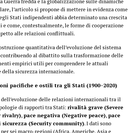
lla Guerra fredda e la globalizzazione sulle dinamiche
colare, l’articolo si propone di mettere in evidenza come
gli Stati indipendenti abbia determinato una crescita
li e come, contestualmente, le forme di cooperazione
etto alle relazioni conflittuali.
costruzione quantitativa dell’evoluzione del sistema
 contribuendo al dibattito sulla trasformazione delle
menti empirici utili per comprendere le attuali
 della sicurezza internazionale.
i pacifiche e ostili tra gli Stati (1900–2020)
 dell’evoluzione delle relazioni internazionali tra il
pologie di rapporti tra Stati:
rivalità grave (Severe
 rivalry)
,
pace negativa (Negative peace)
,
pace
 sicurezza (Security community)
. I dati sono
a per sei macro-regioni (Africa, Americhe, Asia e