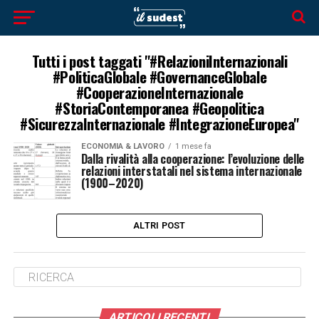
Tutti i post taggati "#RelazioniInternazionali
#PoliticaGlobale #GovernanceGlobale
#CooperazioneInternazionale
#StoriaContemporanea #Geopolitica
#SicurezzaInternazionale #IntegrazioneEuropea"
ECONOMIA & LAVORO
1 mese fa
Dalla rivalità alla cooperazione: l’evoluzione delle
relazioni interstatali nel sistema internazionale
(1900–2020)
ALTRI POST
ARTICOLI RECENTI