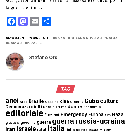
SU27, atterrando in territorio russo sano e salvo, per lui
la guerra è finita.
Facebook
Mastodon
Email
Condividi
ARGOMENTI CORRELATI:
GAZA
GUERRA RUSSIA-UCRAINA
HAMAS
ISRAELE
Stefano Orsi
TAG
anci
Cuba
cultura
Brasile
cina
cinema
Cassino
Arce
donne
Democrazia
diritti
Donald Trump
Economia
editoriale
Emergency
Gaza
Europa
Elezioni
film
guerra russia-ucraina
guerra
governo
giustizia
Italia
Israele
Iran
istat
italia nostra
lavoro
migranti