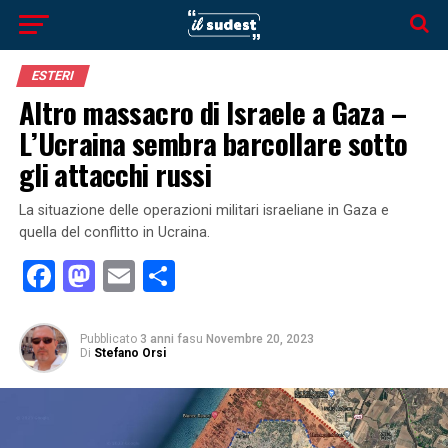
ESTERI
Altro massacro di Israele a Gaza –
L’Ucraina sembra barcollare sotto
gli attacchi russi
La situazione delle operazioni militari israeliane in Gaza e
quella del conflitto in Ucraina.
Facebook
Mastodon
Email
Condividi
Pubblicato
3 anni fa
su
Novembre 20, 2023
Di
Stefano Orsi