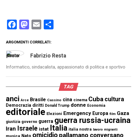
Facebook
Mastodon
Email
Condividi
ARGOMENTI CORRELATI:
Fabrizio Resta
Informatico, sindacalista, appassionato di politica e sportivo
TAG
anci
Cuba
cultura
Brasile
cina
cinema
Cassino
Arce
donne
Democrazia
diritti
Donald Trump
Economia
editoriale
Emergency
Gaza
Europa
Elezioni
film
guerra russia-ucraina
guerra
governo
giustizia
Italia
Israele
Iran
istat
italia nostra
lavoro
migranti
omicidio
pallamano conversano
Nato
musica