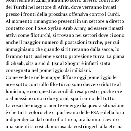
dei Turchi nel settore di Afrin, dove verranno inviati
presso i fronti della prossima offensiva contro i Curdi.
Al momento rimangono presenti in un settore a diretto
contatto con l’SAA Syrian Arab Army, ad essere rimasti
attivi come filoturchi, si trovano nei settori dove ci sono
anche il maggior numero di postazioni turche, per cui
immaginiamo che quando si ritireranno dalla sacca, lo
faranno tutti assieme e sotto protezione turca. La piana
di Ghaab, sita a sud di Jisr al Shogur è infatti stata
consegnata nel pomeriggio dai miliziani.
Come vedete nelle mappe diffuse oggi pomeriggio le
aree sotto controllo filo-turco sono davvero ridotte al
lumicino, e con questi accordi di resa presto, poche ore
o al massimo uno o due giorni, spariranno del tutto.
La cosa che maggiormente emerge dia questa situazione
è che tutti coloro che ci parlavano delle FSA e della loro
indipendenza dal controllo turco, ora hanno ricevuto
una smentita così clamorosa da costringerli alla eterna