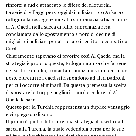
rinforzi a sud e attaccato le difese dei filoturchi.
La serie di villaggi persi oggi dai miliziani pro Ankara ci
raffigura la rassegnazione alla supremazia schiacciante
di Al Qaeda nella sacca di Idlib, supremazia resa
conclamata dallo spostamento a nord di decine di
migliaia di miliziani per attaccare i territori occupati dai
Curdi
Chiaramente sapevano di favorire così Al Qaeda, ma la
strategia è proprio questa, Erdogan non sa che farsene
del settore di Idlib, ormai tanti miliziani sono per lui un
peso, oltretutto i qaedisti rispondono ad altri padroni,
per cui occorre eliminarli. Da questa premessa la scelta
di spostare le truppe migliori a nord e cedere ad Al
Qaeda la sacca.
Questo per la Turchia rappresenta un duplice vantaggio
e vi spiego quali sono.
Il primo è quello di fornire una strategia di uscita dalla
sacca alla Turchia, la quale vedendola persa per le sue
milizie, può richiamare i soldati che ne presidiano i