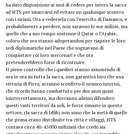
ha dato disposizione ai suoi di cedere per intero la sacca
ad HTS per smarcarsi ed evitare un qualunque scontro
con i siriani. Ora a vedersela con l’esercito di Damasco, e
probabilmente a perdere, non saranno le sue milizie, ma
quelle che a suo tempo sostenne il Qatar o l’Arabia ,
coloro che ora stanno adoperandosi per riaprire le loro
sedi diplomatiche nel Paese che sognavano di
conquistare coi loro mercenari e che ora
pretenderebbero forse di ricostruire.
Il pieno controllo che i qaedisti stanno assumendo di
ora in ora su tutta la sacca, non garantirà loro che una
vittoria di Pirro, avranno sconfitto il nemico interno,
che ricordo hanno combattuto per due anni quasi
ininterrottamente, ma dovranno adesso difendere
questi vasti territori da soli, le forze rimaste in questo
settore, (la sacca di Idlib) non sono che la metà di quelle
che prima erano distribuite tra città e villaggi, HTS
contava circa 40-45000 miliziani che credo sia
attualmente un numero vicino al reale, occorrerebbe