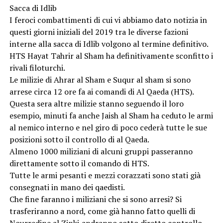
Sacca di Idlib
I feroci combattimenti di cui vi abbiamo dato notizia in
questi giorni iniziali del 2019 tra le diverse fazioni
interne alla sacca di Idlib volgono al termine definitivo.
HTS Hayat Tahrir al Sham ha definitivamente sconfitto i
rivali filoturchi.
Le milizie di Ahrar al Sham e Suqur al sham si sono
arrese circa 12 ore fa ai comandi di Al Qaeda (HTS).
Questa sera altre milizie stanno seguendo il loro
esempio, minuti fa anche Jaish al Sham ha ceduto le armi
al nemico interno e nel giro di poco cederà tutte le sue
posizioni sotto il controllo di al Qaeda.
Almeno 1000 miliziani di alcuni gruppi passeranno
direttamente sotto il comando di HTS.
Tutte le armi pesanti e mezzi corazzati sono stati già
consegnati in mano dei qaedisti.
Che fine faranno i miliziani che si sono arresi? Si
trasferiranno a nord, come già hanno fatto quelli di
Nourredine al Zinki,andranno sotto diretto controllo