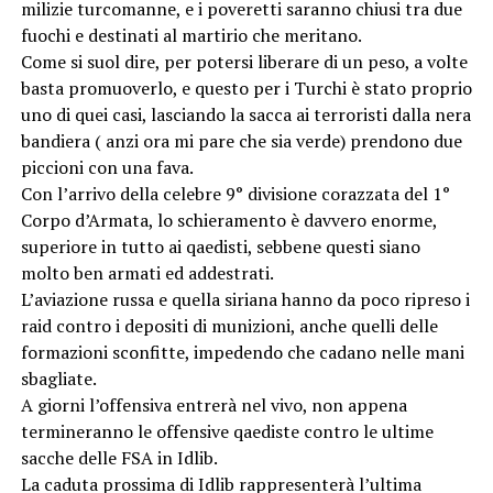
milizie turcomanne, e i poveretti saranno chiusi tra due
fuochi e destinati al martirio che meritano.
Come si suol dire, per potersi liberare di un peso, a volte
basta promuoverlo, e questo per i Turchi è stato proprio
uno di quei casi, lasciando la sacca ai terroristi dalla nera
bandiera ( anzi ora mi pare che sia verde) prendono due
piccioni con una fava.
Con l’arrivo della celebre 9° divisione corazzata del 1°
Corpo d’Armata, lo schieramento è davvero enorme,
superiore in tutto ai qaedisti, sebbene questi siano
molto ben armati ed addestrati.
L’aviazione russa e quella siriana hanno da poco ripreso i
raid contro i depositi di munizioni, anche quelli delle
formazioni sconfitte, impedendo che cadano nelle mani
sbagliate.
A giorni l’offensiva entrerà nel vivo, non appena
termineranno le offensive qaediste contro le ultime
sacche delle FSA in Idlib.
La caduta prossima di Idlib rappresenterà l’ultima