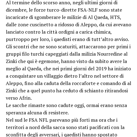
Al termine dello scorso anno, negli ultimi giorni di
dicembre, le forze turco-dirette FSA-NLF sono state
incaricate di sgomberare le milizie di Al Qaeda, HTS,
dalle zone cuscinetto a ridosso di Aleppo, da cui avevano
lanciato contro la città ordigni a carica chimica,
purtroppo per loro, i qaedisti erano di tutt’altro avviso.
Gli scontri che ne sono scaturiti, attaccarono per primi i
gruppi filo turchi capeggiati dalla milizia Nourredine al
Zinki che qui è egemone, hanno visto da subito avere la
meglio al Qaeda, che nei primi giorni del 2019 ha iniziato
a conquistare un villaggio dietro l’altro nel settore di
Aleppo, fino alla caduta della roccaforte e comando di al
Zinki che a quel punto ha ceduto di schianto ritirandosi
verso Afrin.
Le sacche rimaste sono cadute oggi, ormai erano senza
speranza alcuna di resistere.
Nel sud le FSA NFL parevano più forti ma ora che i
territori a nord della sacca sono stati pacificati con la
sconfitta degli avversari, i qaedisti hanno spostato