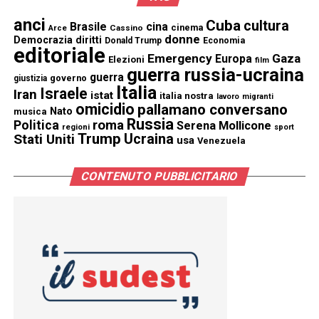
anci
Cuba
cultura
Brasile
cina
cinema
Cassino
Arce
donne
Democrazia
diritti
Donald Trump
Economia
editoriale
Emergency
Gaza
Europa
Elezioni
film
guerra russia-ucraina
guerra
governo
giustizia
Italia
Israele
Iran
istat
italia nostra
lavoro
migranti
omicidio
pallamano conversano
Nato
musica
Russia
Politica
roma
Serena Mollicone
regioni
sport
Trump
Stati Uniti
Ucraina
usa
Venezuela
CONTENUTO PUBBLICITARIO