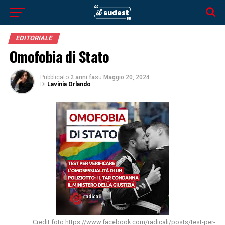
EDITORIALE
Omofobia di Stato
Pubblicato
2 anni fa
su
Maggio 20, 2024
Di
Lavinia Orlando
Credit foto https://www.facebook.com/radicali/posts/test-per-