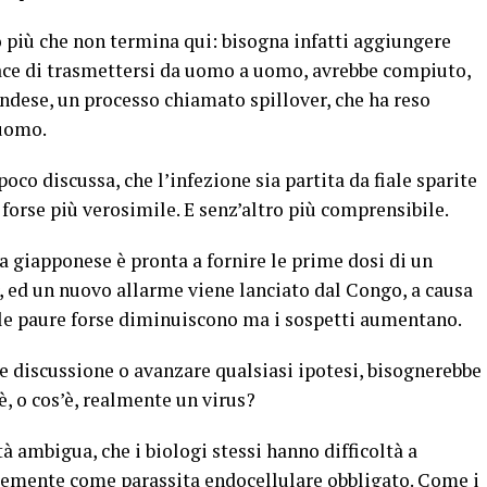
 più che non termina qui: bisogna infatti aggiungere
apace di trasmettersi da uomo a uomo, avrebbe compiuto,
ndese, un processo chiamato spillover, che ha reso
 uomo.
poco discussa, che l’infezione sia partita da fiale sparite
 forse più verosimile. E senz’altro più comprensibile.
 giapponese è pronta a fornire le prime dosi di un
r, ed un nuovo allarme viene lanciato dal Congo, a causa
, le paure forse diminuiscono ma i sospetti aumentano.
e discussione o avanzare qualsiasi ipotesi, bisognerebbe
, o cos’è, realmente un virus?
à ambigua, che i biologi stessi hanno difficoltà a
icemente come parassita endocellulare obbligato. Come i