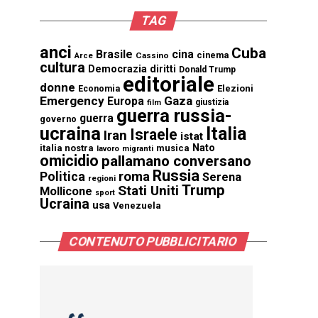
TAG
anci
Cuba
Brasile
cina
cinema
Cassino
Arce
cultura
Democrazia
diritti
Donald Trump
editoriale
donne
Elezioni
Economia
Emergency
Gaza
Europa
giustizia
film
guerra russia-
guerra
governo
ucraina
Italia
Israele
Iran
istat
Nato
italia nostra
musica
lavoro
migranti
omicidio
pallamano conversano
Russia
Politica
roma
Serena
regioni
Trump
Stati Uniti
Mollicone
sport
Ucraina
usa
Venezuela
CONTENUTO PUBBLICITARIO