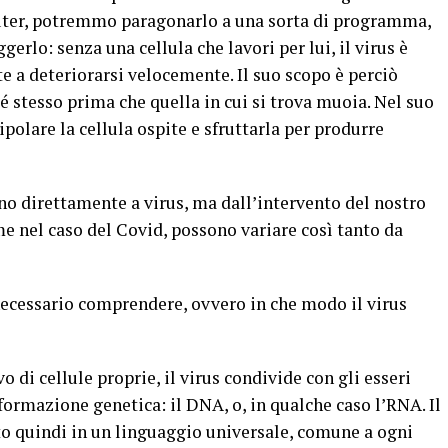
uter, potremmo paragonarlo a una sorta di programma,
ggerlo: senza una cellula che lavori per lui, il virus è
te a deteriorarsi velocemente. Il suo scopo è perciò
sé stesso prima che quella in cui si trova muoia. Nel suo
polare la cellula ospite e sfruttarla per produrre
no direttamente a virus, ma dall’intervento del nostro
e nel caso del Covid, possono variare così tanto da
necessario comprendere, ovvero in che modo il virus
di cellule proprie, il virus condivide con gli esseri
formazione genetica: il DNA, o, in qualche caso l’RNA. Il
itto quindi in un linguaggio universale, comune a ogni