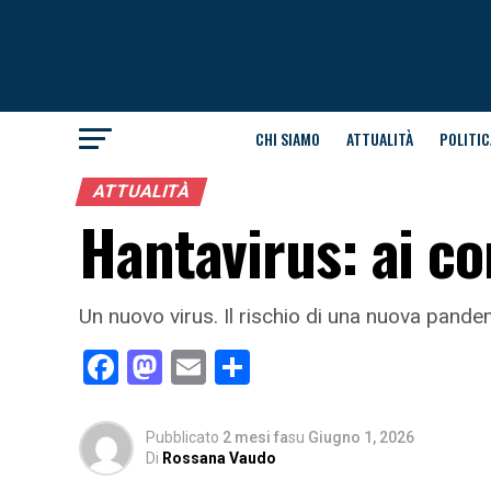
CHI SIAMO
ATTUALITÀ
POLITIC
ATTUALITÀ
Hantavirus: ai con
Un nuovo virus. Il rischio di una nuova pand
Facebook
Mastodon
Email
Condividi
Pubblicato
2 mesi fa
su
Giugno 1, 2026
Di
Rossana Vaudo