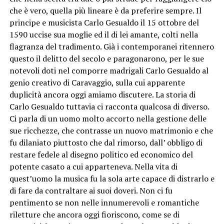
che è vero, quella più lineare è da preferire sempre. Il
principe e musicista Carlo Gesualdo il 15 ottobre del
1590 uccise sua moglie ed il di lei amante, colti nella
flagranza del tradimento. Già i contemporanei ritennero
questo il delitto del secolo e paragonarono, per le sue
notevoli doti nel comporre madrigali Carlo Gesualdo al
genio creativo di Caravaggio, sulla cui apparente
duplicità ancora oggi amiamo discutere. La storia di
Carlo Gesualdo tuttavia ci racconta qualcosa di diverso.
Ci parla di un uomo molto accorto nella gestione delle
sue ricchezze, che contrasse un nuovo matrimonio e che
fu dilaniato piuttosto che dal rimorso, dall’ obbligo di
restare fedele al disegno politico ed economico del
potente casato a cui apparteneva. Nella vita di
quest’uomo la musica fu la sola arte capace di distrarlo e
di fare da contraltare ai suoi doveri. Non ci fu
pentimento se non nelle innumerevoli e romantiche
riletture che ancora oggi fioriscono, come se di