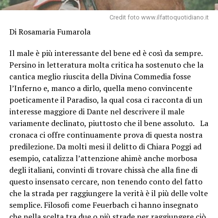
Credit foto www.ilfattoquotidiano.it
Di Rosamaria Fumarola
Il male è più interessante del bene ed è così da sempre.
Persino in letteratura molta critica ha sostenuto che la
cantica meglio riuscita della Divina Commedia fosse
l’Inferno e, manco a dirlo, quella meno convincente
poeticamente il Paradiso, la qual cosa ci racconta di un
interesse maggiore di Dante nel descrivere il male
variamente declinato, piuttosto che il bene assoluto. La
cronaca ci offre continuamente prova di questa nostra
predilezione. Da molti mesi il delitto di Chiara Poggi ad
esempio, catalizza l’attenzione ahimè anche morbosa
degli italiani, convinti di trovare chissà che alla fine di
questo insensato cercare, non tenendo conto del fatto
che la strada per raggiungere la verità è il più delle volte
semplice. Filosofi come Feuerbach ci hanno insegnato
che nella scelta tra due o più strade per raggiungere ciò