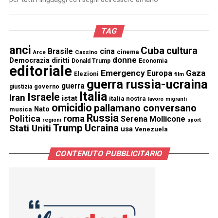
TAG
anci
Cuba
cultura
Brasile
cina
cinema
Cassino
Arce
donne
Democrazia
diritti
Donald Trump
Economia
editoriale
Emergency
Gaza
Europa
Elezioni
film
guerra russia-ucraina
guerra
governo
giustizia
Italia
Israele
Iran
istat
italia nostra
lavoro
migranti
omicidio
pallamano conversano
Nato
musica
Russia
Politica
roma
Serena Mollicone
regioni
sport
Trump
Stati Uniti
Ucraina
usa
Venezuela
CONTENUTO PUBBLICITARIO