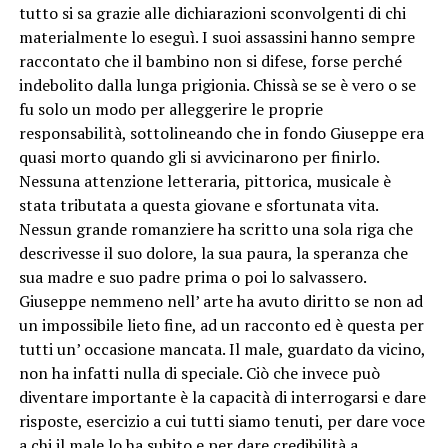
tutto si sa grazie alle dichiarazioni sconvolgenti di chi
materialmente lo eseguì. I suoi assassini hanno sempre
raccontato che il bambino non si difese, forse perché
indebolito dalla lunga prigionia. Chissà se se è vero o se
fu solo un modo per alleggerire le proprie
responsabilità, sottolineando che in fondo Giuseppe era
quasi morto quando gli si avvicinarono per finirlo.
Nessuna attenzione letteraria, pittorica, musicale è
stata tributata a questa giovane e sfortunata vita.
Nessun grande romanziere ha scritto una sola riga che
descrivesse il suo dolore, la sua paura, la speranza che
sua madre e suo padre prima o poi lo salvassero.
Giuseppe nemmeno nell’ arte ha avuto diritto se non ad
un impossibile lieto fine, ad un racconto ed è questa per
tutti un’ occasione mancata. Il male, guardato da vicino,
non ha infatti nulla di speciale. Ciò che invece può
diventare importante è la capacità di interrogarsi e dare
risposte, esercizio a cui tutti siamo tenuti, per dare voce
a chi il male lo ha subito e per dare credibilità a