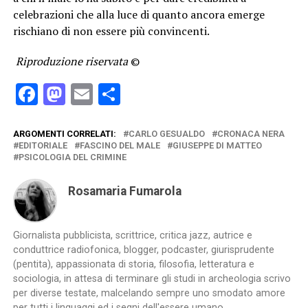
celebrazioni che alla luce di quanto ancora emerge
rischiano di non essere più convincenti.
Riproduzione riservata
©
Facebook
Mastodon
Email
Condividi
ARGOMENTI CORRELATI:
CARLO GESUALDO
CRONACA NERA
EDITORIALE
FASCINO DEL MALE
GIUSEPPE DI MATTEO
PSICOLOGIA DEL CRIMINE
Rosamaria Fumarola
Giornalista pubblicista, scrittrice, critica jazz, autrice e
conduttrice radiofonica, blogger, podcaster, giurisprudente
(pentita), appassionata di storia, filosofia, letteratura e
sociologia, in attesa di terminare gli studi in archeologia scrivo
per diverse testate, malcelando sempre uno smodato amore
per tutti i linguaggi ed i segni dell'essere umano