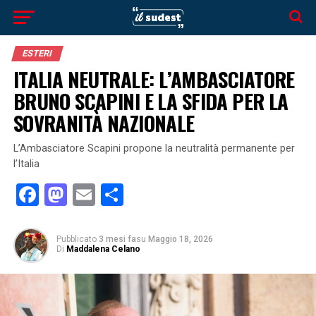
ESTERI
ITALIA NEUTRALE: L’AMBASCIATORE
BRUNO SCAPINI E LA SFIDA PER LA
SOVRANITÀ NAZIONALE
L’Ambasciatore Scapini propone la neutralità permanente per
l’Italia
Facebook
Mastodon
Email
Condividi
Pubblicato
3 mesi fa
su
Maggio 18, 2026
Di
Maddalena Celano