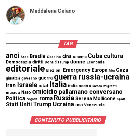
Maddalena Celano
TAG
anci
Cuba
cultura
Brasile
cina
cinema
Cassino
Arce
donne
Democrazia
diritti
Donald Trump
Economia
editoriale
Emergency
Gaza
Europa
Elezioni
film
guerra russia-ucraina
guerra
governo
giustizia
Italia
Israele
Iran
istat
italia nostra
lavoro
migranti
omicidio
pallamano conversano
Nato
musica
Russia
Politica
roma
Serena Mollicone
regioni
sport
Trump
Stati Uniti
Ucraina
usa
Venezuela
CONTENUTO PUBBLICITARIO