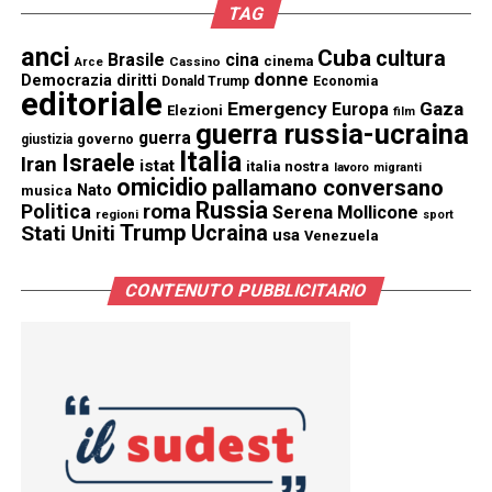
TAG
anci
Cuba
cultura
Brasile
cina
cinema
Cassino
Arce
donne
Democrazia
diritti
Donald Trump
Economia
editoriale
Emergency
Gaza
Europa
Elezioni
film
guerra russia-ucraina
guerra
governo
giustizia
Italia
Israele
Iran
istat
italia nostra
lavoro
migranti
omicidio
pallamano conversano
Nato
musica
Russia
Politica
roma
Serena Mollicone
regioni
sport
Trump
Stati Uniti
Ucraina
usa
Venezuela
CONTENUTO PUBBLICITARIO