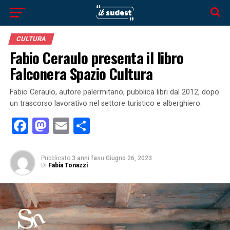
CULTURA
Fabio Ceraulo presenta il libro
Falconera Spazio Cultura
Fabio Ceraulo, autore palermitano, pubblica libri dal 2012, dopo
un trascorso lavorativo nel settore turistico e alberghiero.
Facebook
Mastodon
Email
Condividi
Pubblicato
3 anni fa
su
Giugno 26, 2023
Di
Fabia Tonazzi