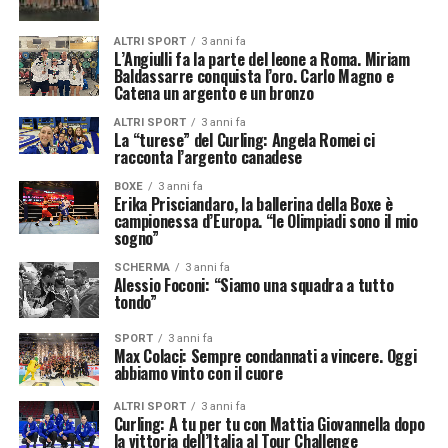
ALTRI SPORT
3 anni fa
L’Angiulli fa la parte del leone a Roma. Miriam
Baldassarre conquista l’oro. Carlo Magno e
Catena un argento e un bronzo
ALTRI SPORT
3 anni fa
La “turese” del Curling: Angela Romei ci
racconta l’argento canadese
BOXE
3 anni fa
Erika Prisciandaro, la ballerina della Boxe è
campionessa d’Europa. “le Olimpiadi sono il mio
sogno”
SCHERMA
3 anni fa
Alessio Foconi: “Siamo una squadra a tutto
tondo”
SPORT
3 anni fa
Max Colaci: Sempre condannati a vincere. Oggi
abbiamo vinto con il cuore
ALTRI SPORT
3 anni fa
Curling: A tu per tu con Mattia Giovannella dopo
la vittoria dell’Italia al Tour Challenge