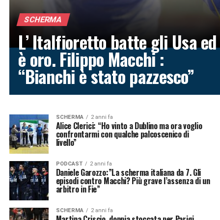
SCHERMA
L’ Italfioretto batte gli Usa ed
è oro. Filippo Macchi :
“Bianchi è stato pazzesco”
SCHERMA
2 anni fa
Alice Clerici: “Ho vinto a Dublino ma ora voglio
confrontarmi con qualche palcoscenico di
livello”
PODCAST
2 anni fa
Daniele Garozzo:”La scherma italiana da 7. Gli
episodi contro Macchi? Più grave l’assenza di un
arbitro in Fie”
SCHERMA
2 anni fa
Martina Criscio, doppia stoccata per Parigi.