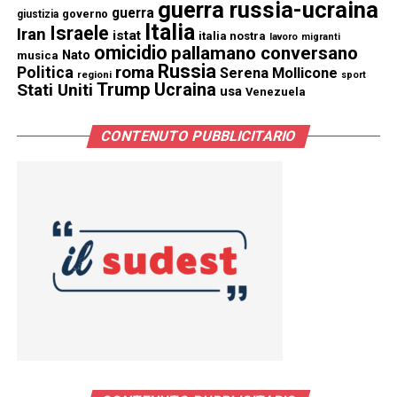
guerra russia-ucraina
guerra
governo
giustizia
Italia
Israele
Iran
istat
italia nostra
lavoro
migranti
omicidio
pallamano conversano
Nato
musica
Russia
Politica
roma
Serena Mollicone
regioni
sport
Trump
Stati Uniti
Ucraina
usa
Venezuela
CONTENUTO PUBBLICITARIO