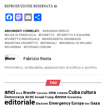
RIPRODUZIONE RISERVATA ©
Facebook
Mastodon
Email
Condividi
ARGOMENTI CORRELATI:
ARIANNA ERRIGO
ELISA DI FRANCISCA
FIORETTO
FIORETTO A SQUADRE
FIORETTO INDIVIDUALE
MARGHERITA GRANBASSI
MARTINA FAVARETTO
MONDIALI
MONDIALI DI MILANO
SCHERMA
STEFANO CERIONI
Fabrizio Resta
Informatico, sindacalista, appassionato di politica e sportivo
TAG
anci
Cuba
cultura
Brasile
cina
cinema
Cassino
Arce
donne
Democrazia
diritti
Donald Trump
Economia
editoriale
Emergency
Gaza
Europa
Elezioni
film