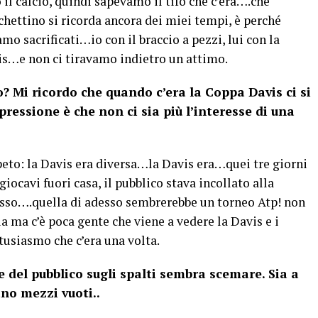
o il calcio, quindi sapevamo il tifo che c’era….che
hettino si ricorda ancora dei miei tempi, è perché
o sacrificati…io con il braccio a pezzi, lui con la
is…e non ci tiravamo indietro un attimo.
o? Mi ricordo che quando c’era la Coppa Davis ci si
mpressione è che non ci sia più l’interesse di una
peto: la Davis era diversa…la Davis era…quei tre giorni
iocavi fuori casa, il pubblico stava incollato alla
esso….quella di adesso sembrerebbe un torneo Atp! non
ia ma c’è poca gente che viene a vedere la Davis e i
tusiasmo che c’era una volta.
e del pubblico sugli spalti sembra scemare. Sia a
ano mezzi vuoti..