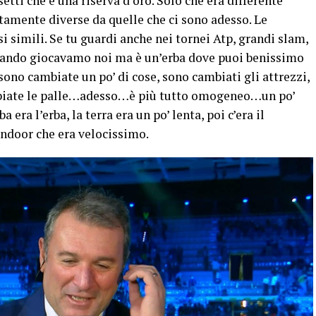
ti che è una riserva d’oro. Solo che era differente
tamente diverse da quelle che ci sono adesso. Le
i simili. Se tu guardi anche nei tornei Atp, grandi slam,
 quando giocavamo noi ma è un’erba dove puoi benissimo
no cambiate un po’ di cose, sono cambiati gli attrezzi,
mbiate le palle…adesso…è più tutto omogeneo…un po’
 era l’erba, la terra era un po’ lenta, poi c’era il
’indoor che era velocissimo.