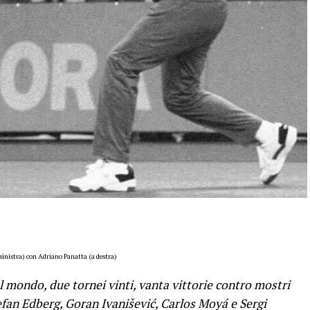
inistra) con Adriano Panatta (a destra)
 mondo, due tornei vinti, vanta vittorie contro mostri
efan Edberg, Goran Ivanišević, Carlos Moyá e Sergi