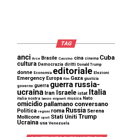
TAG
anci
Cuba
Brasile
cina
cinema
Cassino
Arce
cultura
Democrazia
diritti
Donald Trump
editoriale
donne
Elezioni
Economia
Emergency
Gaza
Europa
giustizia
film
guerra russia-
guerra
governo
ucraina
Italia
Israele
Iran
istat
Nato
italia nostra
musica
lavoro
migranti
omicidio
pallamano conversano
Russia
Politica
roma
Serena
regioni
Trump
Stati Uniti
Mollicone
sport
Ucraina
usa
Venezuela