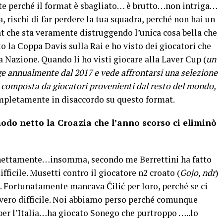
nte perché il format è sbagliato… è brutto…non intriga…
a, rischi di far perdere la tua squadra, perché non hai un
t che sta veramente distruggendo l’unica cosa bella che
o la Coppa Davis sulla Rai e ho visto dei giocatori che
Nazione. Quando li ho visti giocare alla Laver Cup (
un
lge annualmente dal 2017 e vede affrontarsi una selezione
 composta da giocatori provenienti dal resto del mondo,
ompletamente in disaccordo su questo format.
do netto la Croazia che l’anno scorso ci eliminò
 nettamente…insomma, secondo me Berrettini ha fatto
ifficile. Musetti contro il giocatore n2 croato (
Gojo, ndr
)
a. Fortunatamente mancava Čilić per loro, perché se ci
vero difficile. Noi abbiamo perso perché comunque
per l’Italia…ha giocato Sonego che purtroppo …..lo