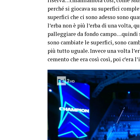
riserva…chiamiamola così, come Muset
perché si giocava su superfici comple
superfici che ci sono adesso sono quas
l’erba non è più l’erba di una volta,
palleggiare da fondo campo…quindi so
sono cambiate le superfici, sono ca
più tutto uguale. Invece una volta l’erba
cemento che era così così, poi c’era l