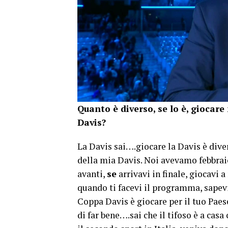
Quanto è diverso, se lo è, giocare
Davis?
La Davis sai….giocare la Davis è dive
della mia Davis. Noi avevamo febbra
avanti,
se
arrivavi in finale, giocavi 
quando ti facevi il programma, sapevi
Coppa Davis è giocare per il tuo Paese
di far bene….sai che il tifoso è a cas