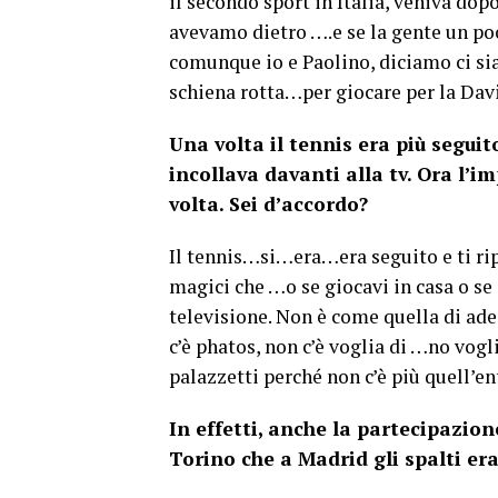
il secondo sport in Italia, veniva dop
avevamo dietro ….e se la gente un poc
comunque io e Paolino, diciamo ci siam
schiena rotta…per giocare per la Dav
Una volta il tennis era più seguit
incollava davanti alla tv. Ora l’i
volta. Sei d’accordo?
Il tennis…si…era…era seguito e ti ri
magici che …o se giocavi in casa o se g
televisione. Non è come quella di ad
c’è phatos, non c’è voglia di …no vogl
palazzetti perché non c’è più quell’en
In effetti, anche la partecipazion
Torino che a Madrid gli spalti er