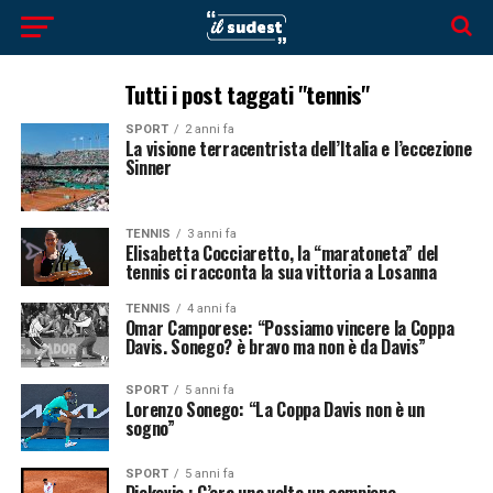
Tutti i post taggati "tennis"
SPORT
2 anni fa
La visione terracentrista dell’Italia e l’eccezione
Sinner
TENNIS
3 anni fa
Elisabetta Cocciaretto, la “maratoneta” del
tennis ci racconta la sua vittoria a Losanna
TENNIS
4 anni fa
Omar Camporese: “Possiamo vincere la Coppa
Davis. Sonego? è bravo ma non è da Davis”
SPORT
5 anni fa
Lorenzo Sonego: “La Coppa Davis non è un
sogno”
SPORT
5 anni fa
Djokovic : C’era una volta un campione