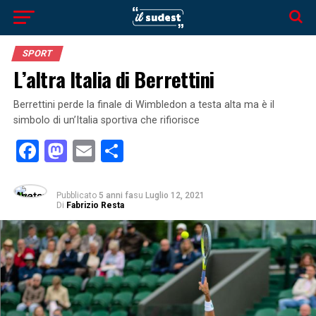
SPORT
L’altra Italia di Berrettini
Berrettini perde la finale di Wimbledon a testa alta ma è il
simbolo di un’Italia sportiva che rifiorisce
Facebook
Mastodon
Email
Condividi
Pubblicato
5 anni fa
su
Luglio 12, 2021
Di
Fabrizio Resta