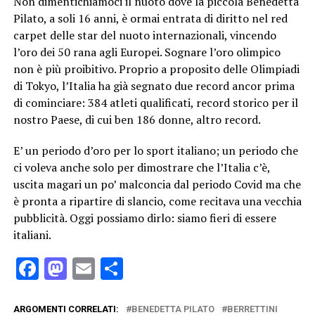
Non dimentichiamoci il nuoto dove la piccola Benedetta
Pilato, a soli 16 anni, è ormai entrata di diritto nel red
carpet delle star del nuoto internazionali, vincendo
l’oro dei 50 rana agli Europei. Sognare l’oro olimpico
non è più proibitivo. Proprio a proposito delle Olimpiadi
di Tokyo, l’Italia ha già segnato due record ancor prima
di cominciare: 384 atleti qualificati, record storico per il
nostro Paese, di cui ben 186 donne, altro record.
E’ un periodo d’oro per lo sport italiano; un periodo che
ci voleva anche solo per dimostrare che l’Italia c’è,
uscita magari un po’ malconcia dal periodo Covid ma che
è pronta a ripartire di slancio, come recitava una vecchia
pubblicità. Oggi possiamo dirlo: siamo fieri di essere
italiani.
Facebook
Mastodon
Email
Condividi
ARGOMENTI CORRELATI:
BENEDETTA PILATO
BERRETTINI