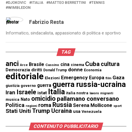
DJOKOVIC
ITALIA
MATTEO BERRETTINI
TENNIS
WIMBLEDON
Fabrizio Resta
Informatico, sindacalista, appassionato di politica e sportivo
TAG
anci
Cuba
cultura
Brasile
cina
cinema
Cassino
Arce
donne
Democrazia
diritti
Donald Trump
Economia
editoriale
Emergency
Gaza
Europa
Elezioni
film
guerra russia-ucraina
guerra
governo
giustizia
Italia
Israele
Iran
istat
italia nostra
lavoro
migranti
omicidio
pallamano conversano
Nato
musica
Russia
Politica
roma
Serena Mollicone
regioni
sport
Trump
Stati Uniti
Ucraina
usa
Venezuela
CONTENUTO PUBBLICITARIO