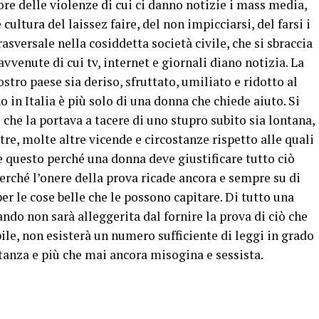
ore delle violenze di cui ci danno notizie i mass media,
cultura del laissez faire, del non impicciarsi, del farsi i
asversale nella cosiddetta società civile, che si sbraccia
avvenute di cui tv, internet e giornali diano notizia. La
ostro paese sia deriso, sfruttato, umiliato e ridotto al
 in Italia è più solo di una donna che chiede aiuto. Si
che la portava a tacere di uno stupro subito sia lontana,
tre, molte altre vicende e circostanze rispetto alle quali
 e questo perché una donna deve giustificare tutto ciò
 perché l’onere della prova ricade ancora e sempre su di
per le cose belle che le possono capitare. Di tutto una
ndo non sarà alleggerita dal fornire la prova di ciò che
ile, non esisterà un numero sufficiente di leggi in grado
stanza e più che mai ancora misogina e sessista.