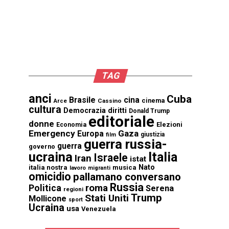
TAG
anci
Cuba
Brasile
cina
cinema
Cassino
Arce
cultura
Democrazia
diritti
Donald Trump
editoriale
donne
Elezioni
Economia
Emergency
Gaza
Europa
giustizia
film
guerra russia-
guerra
governo
ucraina
Italia
Israele
Iran
istat
Nato
italia nostra
musica
lavoro
migranti
omicidio
pallamano conversano
Russia
Politica
roma
Serena
regioni
Trump
Stati Uniti
Mollicone
sport
Ucraina
usa
Venezuela