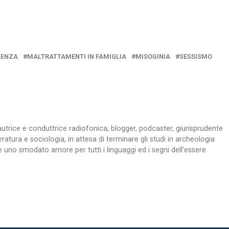
LENZA
MALTRATTAMENTI IN FAMIGLIA
MISOGINIA
SESSISMO
z, autrice e conduttrice radiofonica, blogger, podcaster, giurisprudente
teratura e sociologia, in attesa di terminare gli studi in archeologia
 uno smodato amore per tutti i linguaggi ed i segni dell'essere