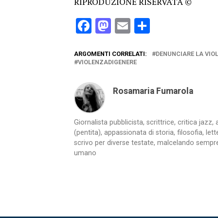
RIPRODUZIONE RISERVATA ©
Facebook
Mastodon
Email
Condividi
ARGOMENTI CORRELATI:
DENUNCIARE LA VIO
VIOLENZADIGENERE
Rosamaria Fumarola
Giornalista pubblicista, scrittrice, critica jaz
(pentita), appassionata di storia, filosofia, let
scrivo per diverse testate, malcelando sempre
umano