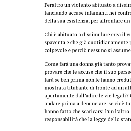
Peraltro un violento abituato a dissim
lanciando accuse infamanti nei confro
della sua esistenza, per affrontare un
Chi è abituato a dissimulare crea il v
spaventa e che già quotidianamente pu
colpevole e perciò nessuno si assumer
Come farà una donna già tanto provata
provare che le accuse che il suo pe
farà se ben prima non le hanno creduto 
mostrata titubante di fronte ad un at
apertamente dall’adire le vie legali? 
andare prima a denunciare, se cioè tu
hanno fatto che scaricarsi l’un l’altr
responsabilità che la legge dello sta