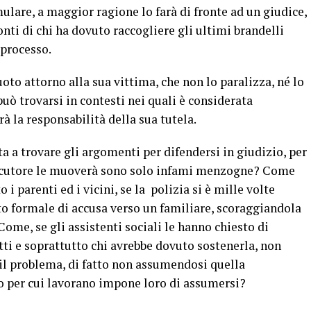
ulare, a maggior ragione lo farà di fronte ad un giudice,
nti di chi ha dovuto raccogliere gli ultimi brandelli
 processo.
uoto attorno alla sua vittima, che non lo paralizza, né lo
ò trovarsi in contesti nei quali è considerata
à la responsabilità della sua tutela.
 a trovare gli argomenti per difendersi in giudizio, per
rsecutore le muoverà sono solo infami menzogne? Come
i parenti ed i vicini, se la polizia si è mille volte
to formale di accusa verso un familiare, scoraggiandola
Come, se gli assistenti sociali le hanno chiesto di
tti e soprattutto chi avrebbe dovuto sostenerla, non
o il problema, di fatto non assumendosi quella
to per cui lavorano impone loro di assumersi?