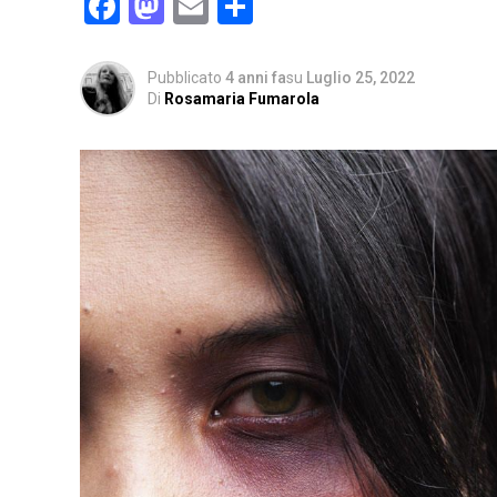
Facebook
Mastodon
Email
Condividi
Pubblicato
4 anni fa
su
Luglio 25, 2022
Di
Rosamaria Fumarola