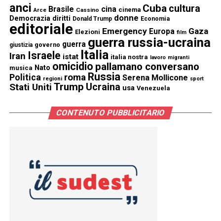
anci
Cuba
cultura
Brasile
cina
cinema
Cassino
Arce
donne
Democrazia
diritti
Donald Trump
Economia
editoriale
Emergency
Gaza
Europa
Elezioni
film
guerra russia-ucraina
guerra
governo
giustizia
Italia
Israele
Iran
istat
italia nostra
lavoro
migranti
omicidio
pallamano conversano
Nato
musica
Russia
Politica
roma
Serena Mollicone
regioni
sport
Trump
Stati Uniti
Ucraina
usa
Venezuela
CONTENUTO PUBBLICITARIO