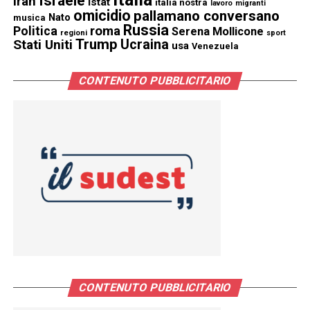
Israele
Iran
istat
italia nostra
lavoro
migranti
omicidio
pallamano conversano
Nato
musica
Russia
Politica
roma
Serena Mollicone
regioni
sport
Trump
Stati Uniti
Ucraina
usa
Venezuela
CONTENUTO PUBBLICITARIO
CONTENUTO PUBBLICITARIO