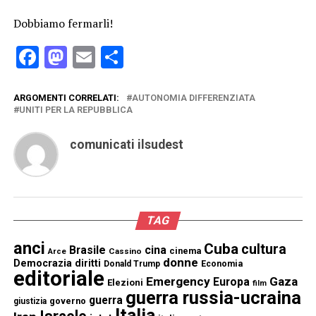
Dobbiamo fermarli!
Facebook
Mastodon
Email
Condividi
ARGOMENTI CORRELATI:
AUTONOMIA DIFFERENZIATA
UNITI PER LA REPUBBLICA
comunicati ilsudest
TAG
anci
Cuba
cultura
Brasile
cina
cinema
Cassino
Arce
donne
Democrazia
diritti
Donald Trump
Economia
editoriale
Emergency
Gaza
Europa
Elezioni
film
guerra russia-ucraina
guerra
governo
giustizia
Italia