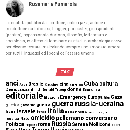
Rosamaria Fumarola
Giornalista pubblicista, scrittrice, critica jazz, autrice e
conduttrice radiofonica, blogger, podcaster, giurisprudente
(pentita), appassionata di storia, filosofia, letteratura e
sociologia, in attesa di terminare gli studi in archeologia scrivo
per diverse testate, malcelando sempre uno smodato amore
per tutti i linguaggi ed i segni dell'essere umano
TAG
anci
Cuba
cultura
Brasile
cina
cinema
Cassino
Arce
donne
Democrazia
diritti
Donald Trump
Economia
editoriale
Emergency
Gaza
Europa
Elezioni
film
guerra russia-ucraina
guerra
governo
giustizia
Italia
Israele
Iran
istat
italia nostra
lavoro
migranti
omicidio
pallamano conversano
Nato
musica
Russia
Politica
roma
Serena Mollicone
regioni
sport
Trump
Stati Uniti
Ucraina