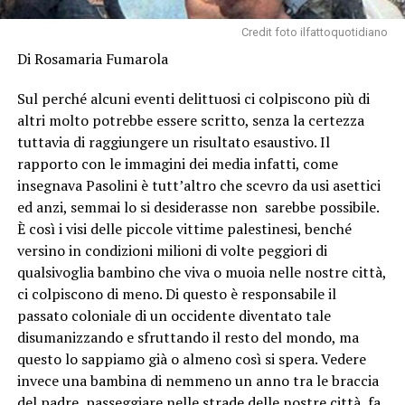
Credit foto ilfattoquotidiano
Di Rosamaria Fumarola
Sul perché alcuni eventi delittuosi ci colpiscono più di
altri molto potrebbe essere scritto, senza la certezza
tuttavia di raggiungere un risultato esaustivo. Il
rapporto con le immagini dei media infatti, come
insegnava Pasolini è tutt’altro che scevro da usi asettici
ed anzi, semmai lo si desiderasse non sarebbe possibile.
È così i visi delle piccole vittime palestinesi, benché
versino in condizioni milioni di volte peggiori di
qualsivoglia bambino che viva o muoia nelle nostre città,
ci colpiscono di meno. Di questo è responsabile il
passato coloniale di un occidente diventato tale
disumanizzando e sfruttando il resto del mondo, ma
questo lo sappiamo già o almeno così si spera. Vedere
invece una bambina di nemmeno un anno tra le braccia
del padre, passeggiare nelle strade delle nostre città, fa