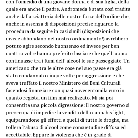
con l’omicidio di una giovane donna e di sua figlia, della
quale era anche il padre. Andromeda è stata così tradita
anche dalla sciatteria delle nostre forze dell’ordine che,
anche in assenza di disposizioni precise riguardo la
procedura da seguire in casi simili (disposizioni che
invece abbondano nel nostro ordinamento!) avrebbero
potuto agire secondo buonsenso ed invece per ben
quattro volte hanno preferito lasciare che quell’ uomo
continuasse tra i fumi dell’ alcool le sue passeggiate. Un
americano che tra le altre cose nel suo paese era già
stato condannato cinque volte per aggressione e che
aveva truffato il nostro Ministero dei Beni Culturali
facendosi finanziare con quasi novecentomila euro in
quanto regista, un film mai realizzato. Mi sia poi
consentita una piccola digressione: il nostro governo si
preoccupa di impedire la vendita della cannabis light,
equiparandone gli effetti a quelli di tutte le droghe, ma
tollera l’abuso di alcool come consuetudine diffusa ed
accettabile. Eppure la violenza che è in grado di