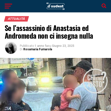
ATTUALITÀ
Se l’assassinio di Anastasia ed
Andromeda non ci insegna nulla
Pubblicato
1 anno fa
su
Giugno 23, 2025
Di
Rosamaria Fumarola