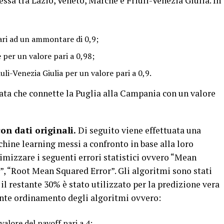
ssa tra Lazio, Veneto, Marche e Friuli-Venezia Giulia. In
pari ad un ammontare di 0,9;
 per un valore pari a 0,98;
uli-Venezia Giulia per un valore pari a 0,9.
cata che connette la Puglia alla Campania con un valore
on dati originali.
Di seguito viene effettuata una
hine learning messi a confronto in base alla loro
imizzare i seguenti errori statistici ovvero “Mean
, “Root Mean Squared Error”. Gli algoritmi sono stati
il restante 30% è stato utilizzato per la predizione vera
uente ordinamento degli algoritmi ovvero:
alore del payoff pari a 4;