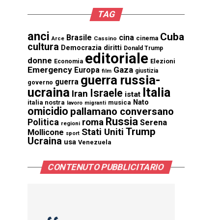
TAG
anci
Cuba
Brasile
cina
cinema
Cassino
Arce
cultura
Democrazia
diritti
Donald Trump
editoriale
donne
Elezioni
Economia
Emergency
Gaza
Europa
giustizia
film
guerra russia-
guerra
governo
ucraina
Italia
Israele
Iran
istat
Nato
italia nostra
musica
lavoro
migranti
omicidio
pallamano conversano
Russia
Politica
roma
Serena
regioni
Trump
Stati Uniti
Mollicone
sport
Ucraina
usa
Venezuela
CONTENUTO PUBBLICITARIO