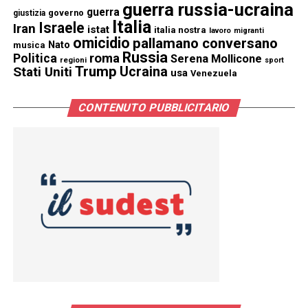
guerra russia-ucraina
guerra
governo
giustizia
Italia
Israele
Iran
istat
italia nostra
lavoro
migranti
omicidio
pallamano conversano
Nato
musica
Russia
Politica
roma
Serena Mollicone
regioni
sport
Trump
Stati Uniti
Ucraina
usa
Venezuela
CONTENUTO PUBBLICITARIO