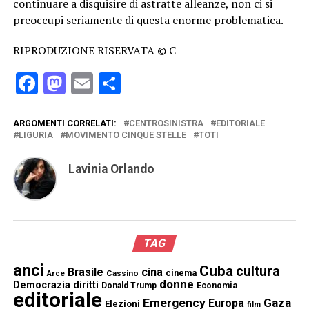
continuare a disquisire di astratte alleanze, non ci si
preoccupi seriamente di questa enorme problematica.
RIPRODUZIONE RISERVATA © C
Facebook
Mastodon
Email
Condividi
ARGOMENTI CORRELATI:
CENTROSINISTRA
EDITORIALE
LIGURIA
MOVIMENTO CINQUE STELLE
TOTI
Lavinia Orlando
TAG
anci
Cuba
cultura
Brasile
cina
cinema
Cassino
Arce
donne
Democrazia
diritti
Donald Trump
Economia
editoriale
Emergency
Gaza
Europa
Elezioni
film