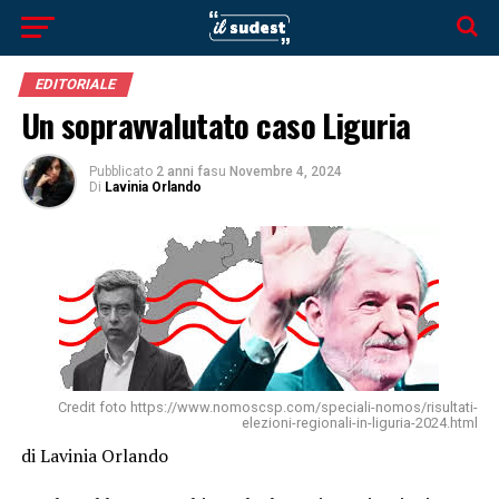
EDITORIALE
Un sopravvalutato caso Liguria
Pubblicato
2 anni fa
su
Novembre 4, 2024
Di
Lavinia Orlando
Credit foto https://www.nomoscsp.com/speciali-nomos/risultati-
elezioni-regionali-in-liguria-2024.html
di Lavinia Orlando