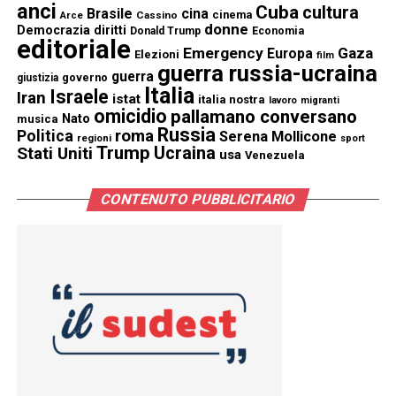
anci
Cuba
cultura
Brasile
cina
cinema
Cassino
Arce
donne
Democrazia
diritti
Donald Trump
Economia
editoriale
Emergency
Gaza
Europa
Elezioni
film
guerra russia-ucraina
guerra
governo
giustizia
Italia
Israele
Iran
istat
italia nostra
lavoro
migranti
omicidio
pallamano conversano
Nato
musica
Russia
Politica
roma
Serena Mollicone
regioni
sport
Trump
Stati Uniti
Ucraina
usa
Venezuela
CONTENUTO PUBBLICITARIO