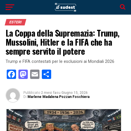
ESTERI
La Coppa della Supremazia: Trump,
Mussolini, Hitler e la FIFA che ha
sempre servito il potere
Trump e FIFA contestati per le esclusioni ai Mondiali 2026
Facebook
Mastodon
Email
Condividi
Pubblicato
2 mesi fa
su
Giugno 15, 2026
Di
Marlene Madalena Pozzan Foschiera