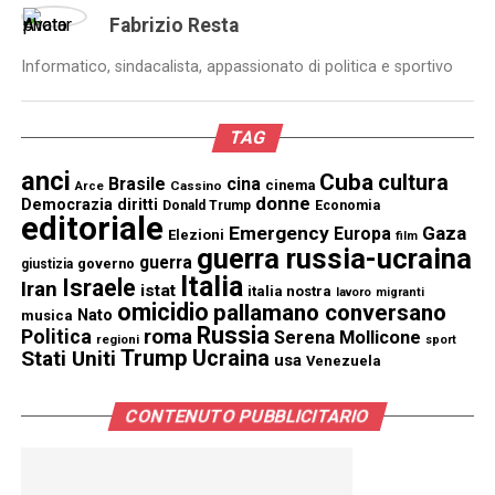
Fabrizio Resta
Informatico, sindacalista, appassionato di politica e sportivo
TAG
anci
Cuba
cultura
Brasile
cina
cinema
Cassino
Arce
donne
Democrazia
diritti
Donald Trump
Economia
editoriale
Emergency
Gaza
Europa
Elezioni
film
guerra russia-ucraina
guerra
governo
giustizia
Italia
Israele
Iran
istat
italia nostra
lavoro
migranti
omicidio
pallamano conversano
Nato
musica
Russia
Politica
roma
Serena Mollicone
regioni
sport
Trump
Stati Uniti
Ucraina
usa
Venezuela
CONTENUTO PUBBLICITARIO