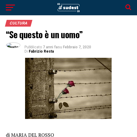
CULTURA
“Se questo è un uomo”
Pubblicato
7 anni fa
su
Febbraio 7, 2020
Di
Fabrizio Resta
di MARIA DEL ROSSO