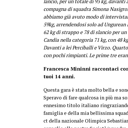
lancio, per un totale di 93 kg, davanti
compagna di squadra Simona Nasigross
abbiamo già avuto modo di intervistare
59kg, arrendendosi solo ad Ungurean L
62 kg di strappo e 78 di slancio per u
Candia nella categoria 71 kg, con 48 kg 
Davanti a lei Perciballi e Virzo. Quar
con pochi rimpianti. Le prime tre eran
Francesca Mininni raccontaci com
tuoi 14 anni.
Questa gara è stata molto bella e son
Speravo di fare qualcosa in più ma so
ennesimo titolo italiano ringraziand
famiglia e della mia bellissima squa
ct della nazionale Olimpica Sebastia