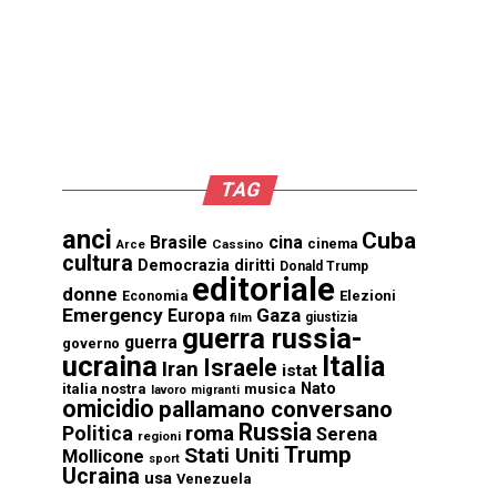
TAG
anci
Cuba
Brasile
cina
cinema
Cassino
Arce
cultura
Democrazia
diritti
Donald Trump
editoriale
donne
Elezioni
Economia
Emergency
Gaza
Europa
giustizia
film
guerra russia-
guerra
governo
ucraina
Italia
Israele
Iran
istat
Nato
italia nostra
musica
lavoro
migranti
omicidio
pallamano conversano
Russia
Politica
roma
Serena
regioni
Trump
Stati Uniti
Mollicone
sport
Ucraina
usa
Venezuela