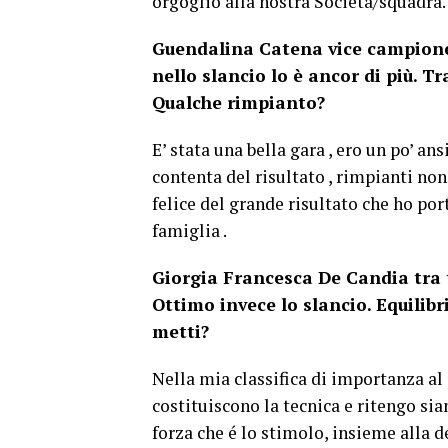
orgoglio alla nostra Società/squadra.
Guendalina Catena vice campiones
nello slancio lo è ancor di più.
Tr
Qualche rimpianto?
E’ stata una bella gara , ero un po’ a
contenta del risultato , rimpianti no
felice del grande risultato che ho port
famiglia .
Giorgia Francesca De Candia tra te
Ottimo invece lo slancio. Equilibri
metti?
Nella mia classifica di importanza al 
costituiscono la tecnica e ritengo si
forza che é lo stimolo, insieme alla 