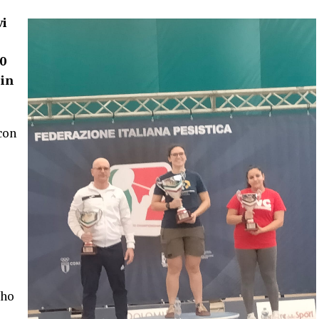
vi
00
in
con
 ho