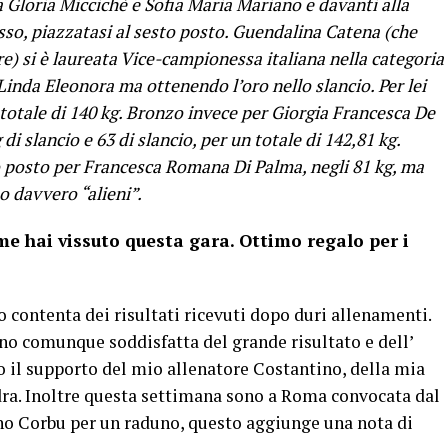
 a Gloria Miccichè e Sofia Maria Mariano e davanti alla
o, piazzatasi al sesto posto. Guendalina Catena (che
) si è laureata Vice-campionessa italiana nella categoria
inda Eleonora ma ottenendo l’oro nello slancio. Per lei
n totale di 140 kg. Bronzo invece per Giorgia Francesca De
di slancio e 63 di slancio, per un totale di 142,81 kg.
to posto per Francesca Romana Di Palma, negli 81 kg, ma
o davvero “alieni”.
e hai vissuto questa gara. Ottimo regalo per i
o contenta dei risultati ricevuti dopo duri allenamenti.
no comunque soddisfatta del grande risultato e dell’
o il supporto del mio allenatore Costantino, della mia
dra. Inoltre questa settimana sono a Roma convocata dal
no Corbu per un raduno, questo aggiunge una nota di