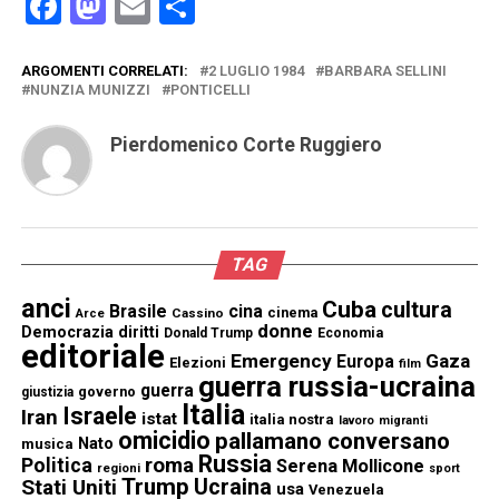
Facebook
Mastodon
Email
Condividi
ARGOMENTI CORRELATI:
2 LUGLIO 1984
BARBARA SELLINI
NUNZIA MUNIZZI
PONTICELLI
Pierdomenico Corte Ruggiero
TAG
anci
Cuba
cultura
Brasile
cina
cinema
Cassino
Arce
donne
Democrazia
diritti
Donald Trump
Economia
editoriale
Emergency
Gaza
Europa
Elezioni
film
guerra russia-ucraina
guerra
governo
giustizia
Italia
Israele
Iran
istat
italia nostra
lavoro
migranti
omicidio
pallamano conversano
Nato
musica
Russia
Politica
roma
Serena Mollicone
regioni
sport
Trump
Stati Uniti
Ucraina
usa
Venezuela