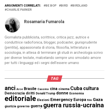
ARGOMENTI CORRELATI:
BE BOP
BIRD
BIRDLAND
CHARLIE PARKER
Rosamaria Fumarola
Giornalista pubblicista, scrittrice, critica jazz, autrice e
conduttrice radiofonica, blogger, podcaster, giurisprudente
(pentita), appassionata di storia, filosofia, letteratura e
sociologia, in attesa di terminare gli studi in archeologia scrivo
per diverse testate, malcelando sempre uno smodato amore
per tutti i linguaggi ed i segni dell'essere umano
TAG
anci
Cuba
cultura
Brasile
cina
cinema
Cassino
Arce
donne
Democrazia
diritti
Donald Trump
Economia
editoriale
Emergency
Gaza
Europa
Elezioni
film
guerra russia-ucraina
guerra
governo
giustizia