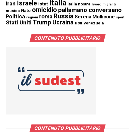
Italia
Israele
Iran
istat
italia nostra
lavoro
migranti
omicidio
pallamano conversano
Nato
musica
Russia
Politica
roma
Serena Mollicone
regioni
sport
Trump
Stati Uniti
Ucraina
usa
Venezuela
CONTENUTO PUBBLICITARIO
CONTENUTO PUBBLICITARIO