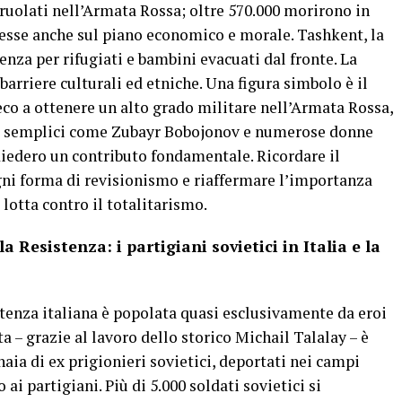
rruolati nell’Armata Rossa; oltre 570.000 morirono in
presse anche sul piano economico e morale. Tashkent, la
enza per rifugiati e bambini evacuati dal fronte. La
arriere culturali ed etniche. Una figura simbolo è il
o a ottenere un alto grado militare nell’Armata Rossa,
ati semplici come Zubayr Bobojonov e numerose donne
diedero un contributo fondamentale. Ricordare il
 ogni forma di revisionismo e riaffermare l’importanza
 lotta contro il totalitarismo.
Resistenza: i partigiani sovietici in Italia e la
tenza italiana è popolata quasi esclusivamente da eroi
a – grazie al lavoro dello storico Michail Talalay – è
aia di ex prigionieri sovietici, deportati nei campi
 ai partigiani. Più di 5.000 soldati sovietici si