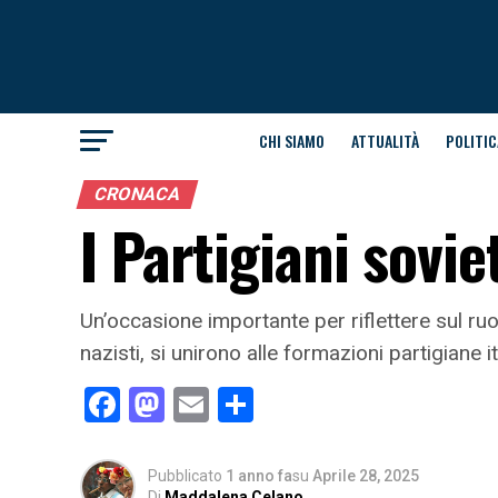
CHI SIAMO
ATTUALITÀ
POLITIC
CRONACA
I Partigiani soviet
Un’occasione importante per riflettere sul ruo
nazisti, si unirono alle formazioni partigiane 
Facebook
Mastodon
Email
Condividi
Pubblicato
1 anno fa
su
Aprile 28, 2025
Di
Maddalena Celano