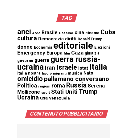
TAG
anci
Cuba
Brasile
cina
cinema
Cassino
Arce
cultura
Democrazia
diritti
Donald Trump
editoriale
donne
Elezioni
Economia
Emergency
Gaza
Europa
giustizia
film
guerra russia-
guerra
governo
ucraina
Italia
Israele
Iran
istat
Nato
italia nostra
musica
lavoro
migranti
omicidio
pallamano conversano
Russia
Politica
roma
Serena
regioni
Trump
Stati Uniti
Mollicone
sport
Ucraina
usa
Venezuela
CONTENUTO PUBBLICITARIO