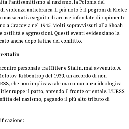
ita l’antisemitismo al nazismo, la Polonia del
di violenza antiebraica. Il più noto è il pogrom di Kielce
no massacrati a seguito di accuse infondate di rapimento
ono a Cracovia nel 1945. Molti sopravvissuti alla Shoah
e ostilità e aggressioni. Questi eventi evidenziano la
ato anche dopo la fine del conflitto.
er-Stalin
ncontro personale tra Hitler e Stalin, mai avvenuto. A
 Molotov-Ribbentrop del 1939, un accordo di non
URSS, che non implicava alcuna comunanza ideologica.
tler ruppe il patto, aprendo il fronte orientale. L’URSS
fitta del nazismo, pagando il più alto tributo di
ificazione: