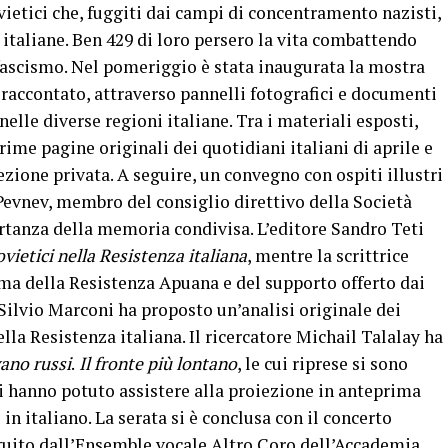
ovietici che, fuggiti dai campi di concentramento nazisti,
 italiane. Ben 429 di loro persero la vita combattendo
zifascismo. Nel pomeriggio è stata inaugurata la mostra
ha raccontato, attraverso pannelli fotografici e documenti
nelle diverse regioni italiane. Tra i materiali esposti,
ime pagine originali dei quotidiani italiani di aprile e
zione privata. A seguire, un convegno con ospiti illustri
 Pevnev, membro del consiglio direttivo della Società
rtanza della memoria condivisa. L’editore Sandro Teti
ovietici nella Resistenza italiana
, mentre la scrittrice
ma della Resistenza Apuana e del supporto offerto dai
Silvio Marconi ha proposto un’analisi originale dei
della Resistenza italiana. Il ricercatore Michail Talalay ha
ano russi
.
Il fronte più lontano
, le cui riprese si sono
nti hanno potuto assistere alla proiezione in anteprima
in italiano. La serata si è conclusa con il concerto
eguito dall’Ensemble vocale Altro Coro dell’Accademia