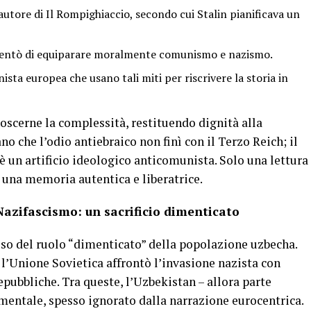
utore di Il Rompighiaccio, secondo cui Stalin pianificava un
 tentò di equiparare moralmente comunismo e nazismo.
ista europea che usano tali miti per riscrivere la storia in
noscerne la complessità, restituendo dignità alla
 che l’odio antiebraico non finì con il Terzo Reich; il
 è un artificio ideologico anticomunista. Solo una lettura
 una memoria autentica e liberatrice.
 Nazifascismo: un sacrificio dimenticato
esso del ruolo “dimenticato” della popolazione uzbecha.
l’Unione Sovietica affrontò l’invasione nazista con
epubbliche. Tra queste, l’Uzbekistan – allora parte
mentale, spesso ignorato dalla narrazione eurocentrica.