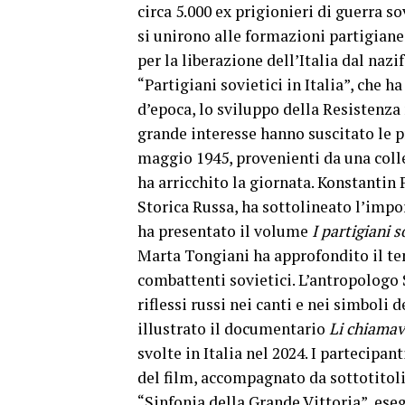
circa 5.000 ex prigionieri di guerra s
si unirono alle formazioni partigiane
per la liberazione dell’Italia dal na
“Partigiani sovietici in Italia”, che 
d’epoca, lo sviluppo della Resistenza 
grande interesse hanno suscitato le pr
maggio 1945, provenienti da una colle
ha arricchito la giornata. Konstantin
Storica Russa, ha sottolineato l’impo
ha presentato il volume
I partigiani s
Marta Tongiani ha approfondito il te
combattenti sovietici. L’antropologo 
riflessi russi nei canti e nei simboli 
illustrato il documentario
Li chiamav
svolte in Italia nel 2024. I partecipa
del film, accompagnato da sottotitoli 
“Sinfonia della Grande Vittoria”, es