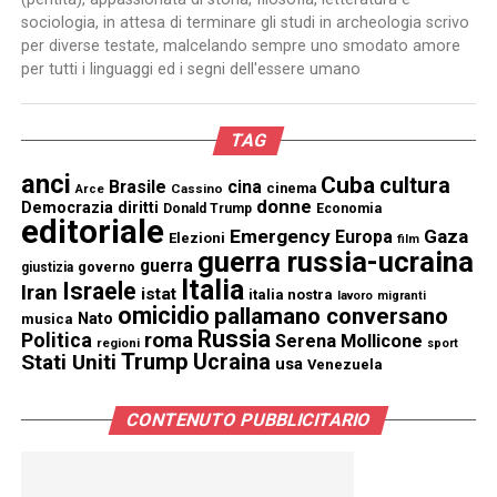
sociologia, in attesa di terminare gli studi in archeologia scrivo
per diverse testate, malcelando sempre uno smodato amore
per tutti i linguaggi ed i segni dell'essere umano
TAG
anci
Cuba
cultura
Brasile
cina
cinema
Cassino
Arce
donne
Democrazia
diritti
Donald Trump
Economia
editoriale
Emergency
Gaza
Europa
Elezioni
film
guerra russia-ucraina
guerra
governo
giustizia
Italia
Israele
Iran
istat
italia nostra
lavoro
migranti
omicidio
pallamano conversano
Nato
musica
Russia
Politica
roma
Serena Mollicone
regioni
sport
Trump
Stati Uniti
Ucraina
usa
Venezuela
CONTENUTO PUBBLICITARIO