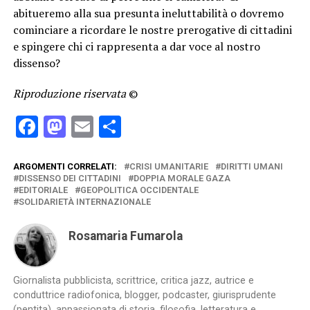
abitueremo alla sua presunta ineluttabilità o dovremo
cominciare a ricordare le nostre prerogative di cittadini
e spingere chi ci rappresenta a dar voce al nostro
dissenso?
Riproduzione riservata
©
Facebook
Mastodon
Email
Condividi
ARGOMENTI CORRELATI:
CRISI UMANITARIE
DIRITTI UMANI
DISSENSO DEI CITTADINI
DOPPIA MORALE GAZA
EDITORIALE
GEOPOLITICA OCCIDENTALE
SOLIDARIETÀ INTERNAZIONALE
Rosamaria Fumarola
Giornalista pubblicista, scrittrice, critica jazz, autrice e
conduttrice radiofonica, blogger, podcaster, giurisprudente
(pentita), appassionata di storia, filosofia, letteratura e