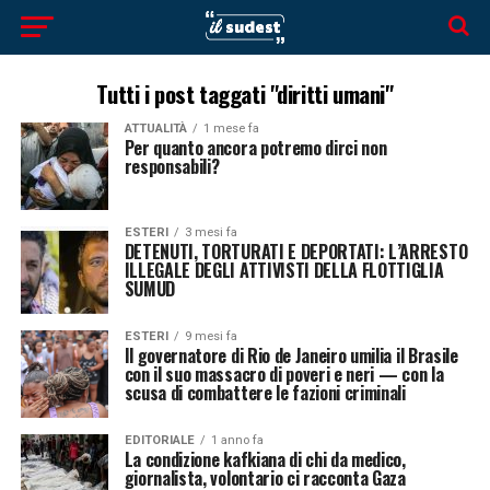
Tutti i post taggati "diritti umani"
ATTUALITÀ
1 mese fa
Per quanto ancora potremo dirci non
responsabili?
ESTERI
3 mesi fa
DETENUTI, TORTURATI E DEPORTATI: L’ARRESTO
ILLEGALE DEGLI ATTIVISTI DELLA FLOTTIGLIA
SUMUD
ESTERI
9 mesi fa
Il governatore di Rio de Janeiro umilia il Brasile
con il suo massacro di poveri e neri — con la
scusa di combattere le fazioni criminali
EDITORIALE
1 anno fa
La condizione kafkiana di chi da medico,
giornalista, volontario ci racconta Gaza