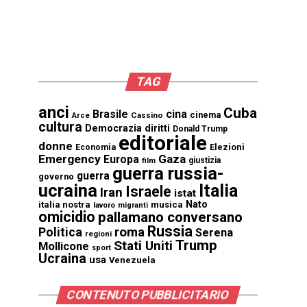
TAG
anci
Cuba
Brasile
cina
cinema
Cassino
Arce
cultura
Democrazia
diritti
Donald Trump
editoriale
donne
Elezioni
Economia
Emergency
Gaza
Europa
giustizia
film
guerra russia-
guerra
governo
ucraina
Italia
Israele
Iran
istat
Nato
italia nostra
musica
lavoro
migranti
omicidio
pallamano conversano
Russia
Politica
roma
Serena
regioni
Trump
Stati Uniti
Mollicone
sport
Ucraina
usa
Venezuela
CONTENUTO PUBBLICITARIO