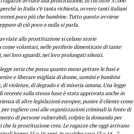
0 ragazze avviate alla prostituzione, di cui oltre 37.000
erché in Italia c’è tanta richiesta, ovvero tanti italiani
orenni poco più che bambine. Tutto questo avviene
ppure di ciò poco o nulla si parla.
vviate alla prostituzione si celano storie
a come volontari, nelle periferie dimenticate di tante
i, nei loro sguardi, nei loro prolungati silenzi.
legge seria che possa quanto meno gettare le basi e
enire e liberare migliaia di donne, uomini e bambini
ù, di violenze, di degrado e di miseria umana. Una legge
di recente sulla stessa base è stata approvata anche in
rienza di altre legislazioni europee, punire il cliente come
er togliere così alle organizzazioni criminali la fonte di
ento di persone vulnerabili, colpire la domanda per
 che la prostituzione crea. Le ragazze che oggi arrivano
iminali hanno 15 o 16 anni, in qualche caso 13 o 14…”.