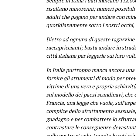
Sempre in Italia i dati indicano 112.00
risultano minorenni; numeri possibili p
adulti che pagano per andare con min
quotidianamente sotto i nostri occhi, e
Dietro ad ognuna di queste ragazzine a
raccapriccianti; basta andare in strad
città italiane per leggerle sui loro volt
In Italia purtroppo manca ancora una 
fornire gli strumenti di modo per prev
vittime di una vera e propria schiavit
sul modello dei paesi scandinavi, che 
Francia, una legge che vuole, sull’espe
complice dello sfruttamento sessuale, p
guadagno e per combattere lo sfruttam
contrastare le conseguenze devastanti
sulle nostre strade, tramite le reti cr