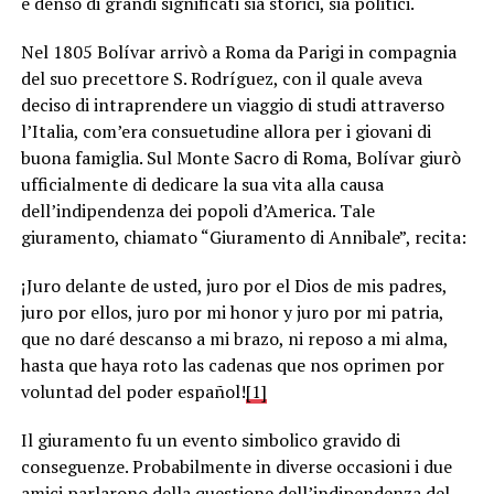
è denso di grandi significati sia storici, sia politici.
Nel 1805 Bolívar arrivò a Roma da Parigi in compagnia
del suo precettore S. Rodríguez, con il quale aveva
deciso di intraprendere un viaggio di studi attraverso
l’Italia, com’era consuetudine allora per i giovani di
buona famiglia. Sul Monte Sacro di Roma, Bolívar giurò
ufficialmente di dedicare la sua vita alla causa
dell’indipendenza dei popoli d’America. Tale
giuramento, chiamato “Giuramento di Annibale”, recita:
¡Juro delante de usted, juro por el Dios de mis padres,
juro por ellos, juro por mi honor y juro por mi patria,
que no daré descanso a mi brazo, ni reposo a mi alma,
hasta que haya roto las cadenas que nos oprimen por
voluntad del poder español!
[1]
Il giuramento fu un evento simbolico gravido di
conseguenze. Probabilmente in diverse occasioni i due
amici parlarono della questione dell’indipendenza del