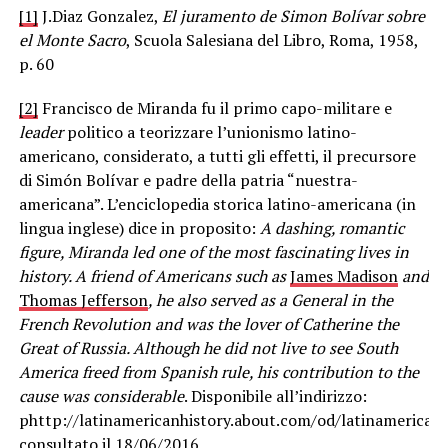
[1]
J.Diaz Gonzalez,
El juramento de Simon Bolívar sobre
el Monte Sacro
, Scuola Salesiana del Libro, Roma, 1958,
p. 60
[2]
Francisco de Miranda fu il primo capo-militare e
leader
politico a teorizzare l’unionismo latino-
americano, considerato, a tutti gli effetti, il precursore
di Simón Bolívar e padre della patria “nuestra-
americana”. L’enciclopedia storica latino-americana (in
lingua inglese) dice in proposito:
A dashing, romantic
figure, Miranda led one of the most fascinating lives in
history.
A friend of Americans such as
James Madison
and
Thomas Jefferson
, he also served as a General in the
French Revolution and was the lover of Catherine the
Great of Russia. Although he did not live to see South
America freed from Spanish rule, his contribution to the
cause was considerable
. Disponibile all’indirizzo:
phttp://latinamericanhistory.about.com/od/latinamerica
consultato il 18/06/2016