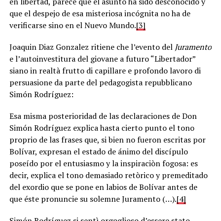
en libertad, parece que el asunto ha sido desconocido y
que el despejo de esa misteriosa incógnita no ha de
verificarse sino en el Nuevo Mundo.
[3]
Joaquin Diaz Gonzalez ritiene che l’evento del
Juramento
e l’autoinvestitura del giovane a futuro “Libertador”
siano in realtà frutto di capillare e profondo lavoro di
persuasione da parte del pedagogista repubblicano
Simón Rodríguez:
Esa misma posterioridad de las declaraciones de Don
Simón Rodríguez explica hasta cierto punto el tono
proprio de las frases que, si bien no fueron escritas por
Bolívar, expresan el estado de ánimo del discípulo
poseído por el entusiasmo y la inspiraciòn fogosa: es
decir, explica el tono demasiado retòrico y premeditado
del exordio que se pone en labios de Bolívar antes de
que éste pronuncie su solemne Juramento (…).
[4]
Simón Rodríguez si sentì orgoglioso d’essere stato