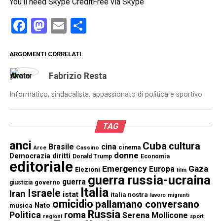
You’ll need Skype Credit
Free via Skype
Facebook
Mastodon
Email
Condividi
ARGOMENTI CORRELATI:
Fabrizio Resta
Informatico, sindacalista, appassionato di politica e sportivo
TAG
anci
Cuba
cultura
Brasile
cina
cinema
Cassino
Arce
donne
Democrazia
diritti
Donald Trump
Economia
editoriale
Emergency
Gaza
Europa
Elezioni
film
guerra russia-ucraina
guerra
governo
giustizia
Italia
Israele
Iran
istat
italia nostra
lavoro
migranti
omicidio
pallamano conversano
Nato
musica
Russia
Politica
roma
Serena Mollicone
regioni
sport