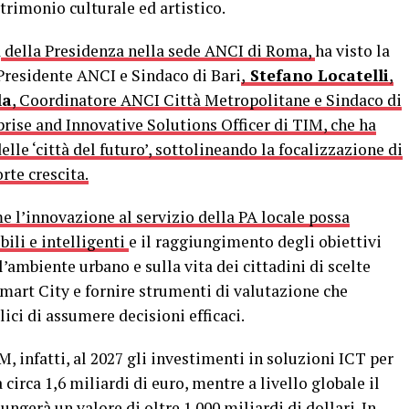
atrimonio culturale ed artistico.
a
della Presidenza nella sede ANCI di Roma,
ha visto la
 Presidente ANCI e Sindaco di Bari
,
Stefano Locatelli
,
la
, Coordinatore ANCI Città Metropolitane e Sindaco di
prise and Innovative Solutions Officer di TIM, che ha
elle ‘città del futuro’, sottolineando la focalizzazione di
rte crescita.
e l’innovazione al servizio della PA locale possa
bili e intelligenti
e il raggiungimento degli obiettivi
’ambiente urbano e sulla vita dei cittadini di scelte
Smart City e fornire strumenti di valutazione che
ci di assumere decisioni efficaci.
, infatti, al 2027 gli investimenti in soluzioni ICT per
a circa 1,6 miliardi di euro, mentre a livello globale il
ungerà un valore di oltre 1.000 miliardi di dollari. In