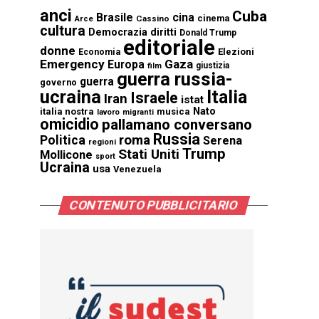
anci
Cuba
Brasile
cina
cinema
Cassino
Arce
cultura
Democrazia
diritti
Donald Trump
editoriale
donne
Elezioni
Economia
Emergency
Gaza
Europa
giustizia
film
guerra russia-
guerra
governo
ucraina
Italia
Israele
Iran
istat
Nato
italia nostra
musica
lavoro
migranti
omicidio
pallamano conversano
Russia
Politica
roma
Serena
regioni
Trump
Stati Uniti
Mollicone
sport
Ucraina
usa
Venezuela
CONTENUTO PUBBLICITARIO