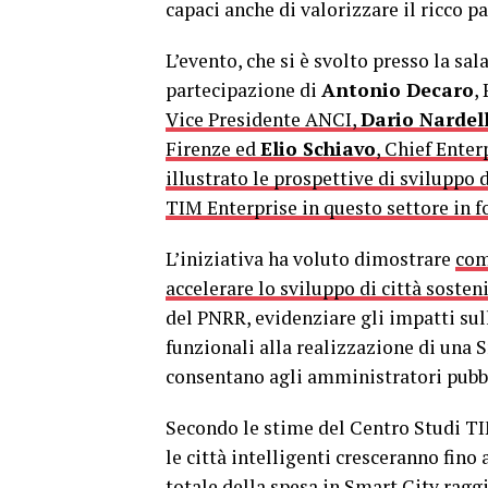
capaci anche di valorizzare il ricco p
L’evento, che si è svolto presso la sal
partecipazione di
Antonio Decaro
,
Vice Presidente ANCI,
Dario Nardel
Firenze ed
Elio Schiavo
, Chief Enter
illustrato le prospettive di sviluppo d
TIM Enterprise in questo settore in fo
L’iniziativa ha voluto dimostrare
com
accelerare lo sviluppo di città sosteni
del PNRR, evidenziare gli impatti sull
funzionali alla realizzazione di una 
consentano agli amministratori pubbli
Secondo le stime del Centro Studi TIM
le città intelligenti cresceranno fino 
totale della spesa in Smart City raggi