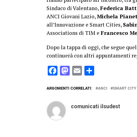
Sindaco di Valentano,
Federica Bat
ANCI Giovani Lazio,
Michela Piane
all’Innovazione e Smart Cities,
Sabin
Associations di TIM e
Francesco Me
Dopo la tappa di oggi, che segue quell
continuerà con altri appuntamenti reg
Facebook
Mastodon
Email
Condividi
ARGOMENTI CORRELATI:
ANCI
SMART CITY
comunicati ilsudest