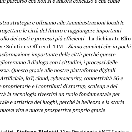
E’ un percorso che non si è ancora concluso e che come
stra strategia e offriamo alle Amministrazioni locali le
ogettare le città del futuro e raggiungere importanti
llo dei costi e processi più efficienti
– ha dichiarato
Elio
ve Solutions Officer di TIM -.
Siamo convinti che in pochi
asformazione importante delle città perché queste
ioreranno il dialogo con i cittadini, i processi delle
ezza. Questo grazie alle nostre piattaforme digitali
rtificiale, IoT, cloud, cybersecurity, connettività 5G e
 proprietarie e i contributi di startup, scaleup e del
ttà la tecnologia rivestirà un ruolo fondamentale per
le e artistica dei luoghi, perché la bellezza e la storia
 nuova vita e nuove prospettive proprio grazie
 altri,
Stefano Bigiotti
, Vice Presidente ANCI Lazio e