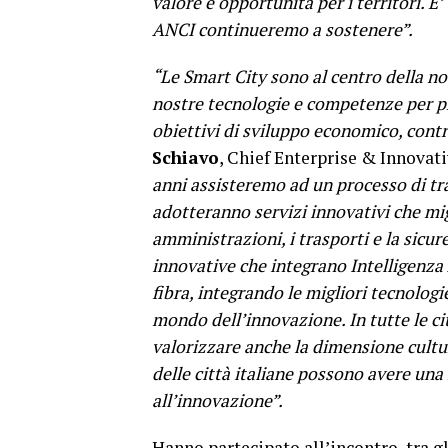
valore e opportunità per i territori. 
ANCI continueremo a sostenere”.
“Le Smart City sono al centro della no
nostre tecnologie e competenze per pr
obiettivi di sviluppo economico, contro
Schiavo
, Chief Enterprise & Innovati
anni assisteremo ad un processo di tr
adotteranno servizi innovativi che migl
amministrazioni, i trasporti e la sicur
innovative che integrano Intelligenza A
fibra, integrando le migliori tecnologie
mondo dell’innovazione. In tutte le ci
valorizzare anche la dimensione cultura
delle città italiane possono avere una
all’innovazione”.
Hanno partecipato all’incontro, tra gli