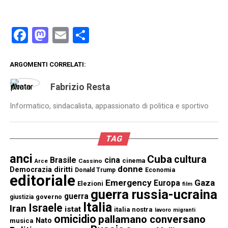
Facebook
Mastodon
Email
Condividi
ARGOMENTI CORRELATI:
Fabrizio Resta
Informatico, sindacalista, appassionato di politica e sportivo
TAG
anci
Cuba
cultura
Brasile
cina
cinema
Cassino
Arce
donne
Democrazia
diritti
Donald Trump
Economia
editoriale
Emergency
Gaza
Europa
Elezioni
film
guerra russia-ucraina
guerra
governo
giustizia
Italia
Israele
Iran
istat
italia nostra
lavoro
migranti
omicidio
pallamano conversano
Nato
musica