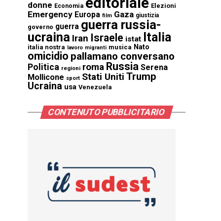
editoriale
donne
Elezioni
Economia
Emergency
Gaza
Europa
giustizia
film
guerra russia-
guerra
governo
ucraina
Italia
Israele
Iran
istat
Nato
italia nostra
musica
lavoro
migranti
omicidio
pallamano conversano
Russia
Politica
roma
Serena
regioni
Trump
Stati Uniti
Mollicone
sport
Ucraina
usa
Venezuela
CONTENUTO PUBBLICITARIO