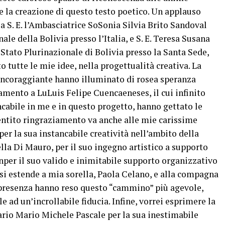
e la creazione di questo testo poetico. Un applauso
a S. E. l’Ambasciatrice SoSonia Silvia Brito Sandoval
le della Bolivia presso l’Italia, e S. E. Teresa Susana
Stato Plurinazionale di Bolivia presso la Santa Sede,
o tutte le mie idee, nella progettualità creativa. La
 incoraggiante hanno illuminato di rosea speranza
mento a LuLuis Felipe Cuencaeneses, il cui infinito
ncabile in me e in questo progetto, hanno gettato le
entito ringraziamento va anche alle mie carissime
 per la sua instancabile creatività nell’ambito della
rella Di Mauro, per il suo ingegno artistico a supporto
inper il suo valido e inimitabile supporto organizzativo
si estende a mia sorella, Paola Celano, e alla compagna
o presenza hanno reso questo “cammino” più agevole,
d un’incrollabile fiducia. Infine, vorrei esprimere la
ario Mario Michele Pascale per la sua inestimabile