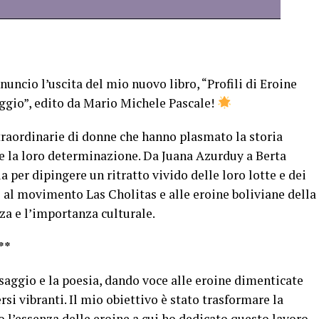
cio l’uscita del mio nuovo libro, “Profili di Eroine
aggio”, edito da Mario Michele Pascale!
straordinarie di donne che hanno plasmato la storia
 e la loro determinazione. Da Juana Azurduy a Berta
a per dipingere un ritratto vivido delle loro lotte e dei
o al movimento Las Cholitas e alle eroine boliviane della
za e l’importanza culturale.
**
l saggio e la poesia, dando voce alle eroine dimenticate
si vibranti. Il mio obiettivo è stato trasformare la
o l’essenza delle eroine a cui ho dedicato questo lavoro.