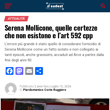
ATTUALITÀ
Serena Mollicone, quelle certezze
che non esistono e l’art 592 cpp
L’errore più grande è stato quello di considerare l’omicidio di
Serena Mollicone come un fatto isolato e non collegato ai
tanti episodi, anche gravissimi, accaduti ad Arce a partire dalla
fine degli anni 90.
Facebook
Mastodon
Email
Condividi
Pubblicato
2 anni fa
su
Luglio 15, 2024
Di
Pierdomenico Corte Ruggiero