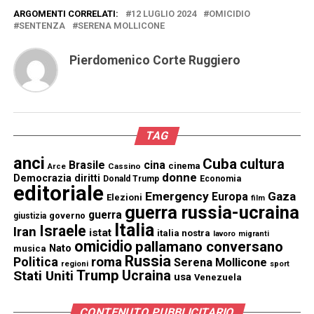
ARGOMENTI CORRELATI:
12 LUGLIO 2024
OMICIDIO
SENTENZA
SERENA MOLLICONE
Pierdomenico Corte Ruggiero
TAG
anci
Cuba
cultura
Brasile
cina
cinema
Cassino
Arce
donne
Democrazia
diritti
Donald Trump
Economia
editoriale
Emergency
Gaza
Europa
Elezioni
film
guerra russia-ucraina
guerra
governo
giustizia
Italia
Israele
Iran
istat
italia nostra
lavoro
migranti
omicidio
pallamano conversano
Nato
musica
Russia
Politica
roma
Serena Mollicone
regioni
sport
Trump
Stati Uniti
Ucraina
usa
Venezuela
CONTENUTO PUBBLICITARIO