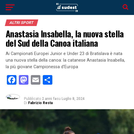
ALTRI SPORT
Anastasia Insabella, la nuova stella
del Sud della Canoa italiana
Ai Campionati Europei Junior e Under 23 di Bratislava è nata
una nuova stella della canoa: la catanese Anastasia Insabella,
la più giovane Campionessa d’Europa
Facebook
Mastodon
Email
Condividi
Pubblicato
2 anni fa
su
Luglio 8, 2024
Di
Fabrizio Resta