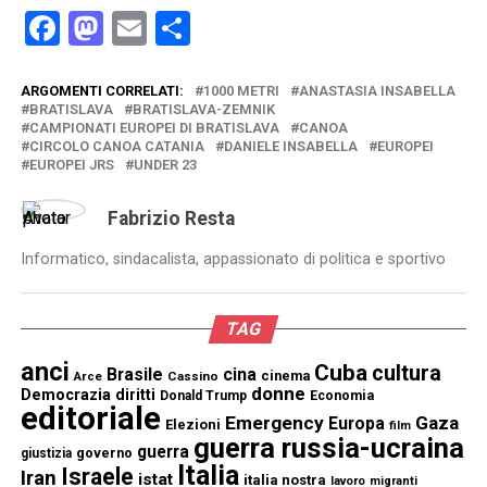
Facebook
Mastodon
Email
Condividi
ARGOMENTI CORRELATI:
1000 METRI
ANASTASIA INSABELLA
BRATISLAVA
BRATISLAVA-ZEMNIK
CAMPIONATI EUROPEI DI BRATISLAVA
CANOA
CIRCOLO CANOA CATANIA
DANIELE INSABELLA
EUROPEI
EUROPEI JRS
UNDER 23
Fabrizio Resta
Informatico, sindacalista, appassionato di politica e sportivo
TAG
anci
Cuba
cultura
Brasile
cina
cinema
Cassino
Arce
donne
Democrazia
diritti
Donald Trump
Economia
editoriale
Emergency
Gaza
Europa
Elezioni
film
guerra russia-ucraina
guerra
governo
giustizia
Italia
Israele
Iran
istat
italia nostra
lavoro
migranti