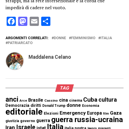
strappi, ma la rete intersezionale è la corda che
impedirà di cadere nel vuoto.
Facebook
Mastodon
Email
Condividi
ARGOMENTI CORRELATI:
DONNE
FEMMINISMO
ITALIA
PATRIARCATO
Maddalena Celano
TAG
anci
Cuba
cultura
Brasile
cina
cinema
Cassino
Arce
donne
Democrazia
diritti
Donald Trump
Economia
editoriale
Emergency
Gaza
Europa
Elezioni
film
guerra russia-ucraina
guerra
governo
giustizia
Italia
Israele
Iran
istat
italia nostra
lavoro
migranti