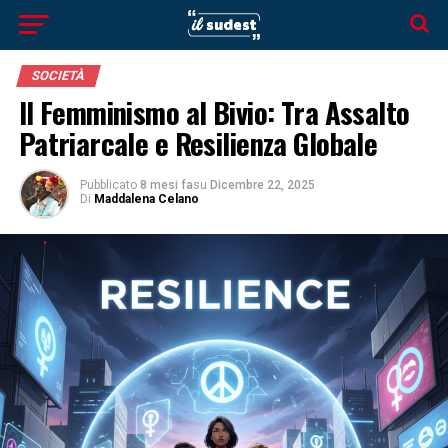
SOCIETÀ
Il Femminismo al Bivio: Tra Assalto
Patriarcale e Resilienza Globale
Pubblicato
8 mesi fa
su
Dicembre 22, 2025
Di
Maddalena Celano