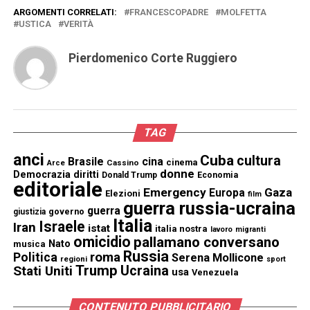
ARGOMENTI CORRELATI:
FRANCESCOPADRE
MOLFETTA
USTICA
VERITÀ
Pierdomenico Corte Ruggiero
TAG
anci
Cuba
cultura
Brasile
cina
cinema
Cassino
Arce
donne
Democrazia
diritti
Donald Trump
Economia
editoriale
Emergency
Gaza
Europa
Elezioni
film
guerra russia-ucraina
guerra
governo
giustizia
Italia
Israele
Iran
istat
italia nostra
lavoro
migranti
omicidio
pallamano conversano
Nato
musica
Russia
Politica
roma
Serena Mollicone
regioni
sport
Trump
Stati Uniti
Ucraina
usa
Venezuela
CONTENUTO PUBBLICITARIO