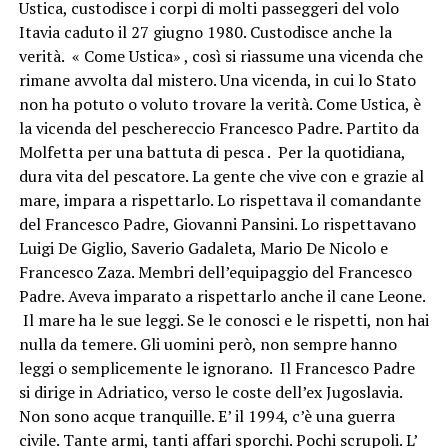
Ustica, custodisce i corpi di molti passeggeri del volo
Itavia caduto il 27 giugno 1980. Custodisce anche la
verità. « Come Ustica» , così si riassume una vicenda che
rimane avvolta dal mistero. Una vicenda, in cui lo Stato
non ha potuto o voluto trovare la verità. Come Ustica, è
la vicenda del peschereccio Francesco Padre. Partito da
Molfetta per una battuta di pesca . Per la quotidiana,
dura vita del pescatore. La gente che vive con e grazie al
mare, impara a rispettarlo. Lo rispettava il comandante
del Francesco Padre, Giovanni Pansini. Lo rispettavano
Luigi De Giglio, Saverio Gadaleta, Mario De Nicolo e
Francesco Zaza. Membri dell’equipaggio del Francesco
Padre. Aveva imparato a rispettarlo anche il cane Leone.
Il mare ha le sue leggi. Se le conosci e le rispetti, non hai
nulla da temere. Gli uomini però, non sempre hanno
leggi o semplicemente le ignorano. Il Francesco Padre
si dirige in Adriatico, verso le coste dell’ex Jugoslavia.
Non sono acque tranquille. E’ il 1994, c’è una guerra
civile. Tante armi, tanti affari sporchi. Pochi scrupoli. L’