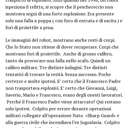
trasporto di esplosivo. Anzi quando nel 1996, un robot
ispeziona il relitto, si scopre che il peschereccio non
mostrava segni di una forte esplosione. Era presente
solo una falla a poppa ( con foro di entrata e di uscita ) e
fori di proiettile a prua.
Le immagini del robot, mostrano anche resti di corpi.
Che lo Stato non ritiene di dover recuperare. Corpi che
mostrano fori di proiettile. Anche di grosso calibro,
tanto da provocare una falla nello scafo. Quindi un
calibro militare. Tre distinte indagini. Tre distinti
tentativi di trovare la verità. Senza successo. Poche
certezze e molte ipotesi. E’ certo che il Francesco Padre
non trasportava esplosivi. E’ certo che Giovanni, Luigi,
Saverio, Mario e Francesco, erano degli onesti lavoratori.
Perché il Francesco Padre viene attaccato? Qui restano
solo ipotesi. Colpito per errore durante operazioni
militari collegate all’operazione Nato «Sharp Guard» e
alla guerra civile che incendiava l’ex Jugoslavia. Colpito