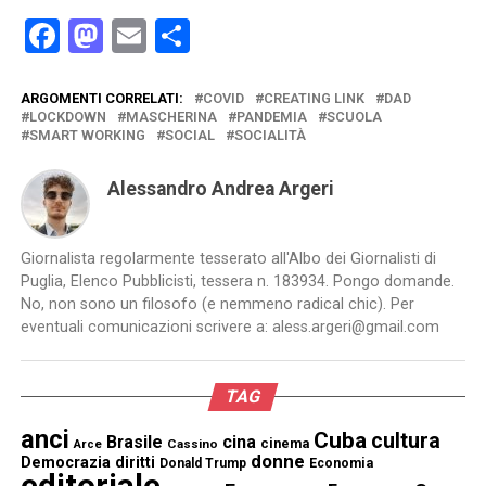
Facebook
Mastodon
Email
Condividi
ARGOMENTI CORRELATI:
COVID
CREATING LINK
DAD
LOCKDOWN
MASCHERINA
PANDEMIA
SCUOLA
SMART WORKING
SOCIAL
SOCIALITÀ
Alessandro Andrea Argeri
Giornalista regolarmente tesserato all'Albo dei Giornalisti di
Puglia, Elenco Pubblicisti, tessera n. 183934. Pongo domande.
No, non sono un filosofo (e nemmeno radical chic). Per
eventuali comunicazioni scrivere a: aless.argeri@gmail.com
TAG
anci
Cuba
cultura
Brasile
cina
cinema
Cassino
Arce
donne
Democrazia
diritti
Donald Trump
Economia