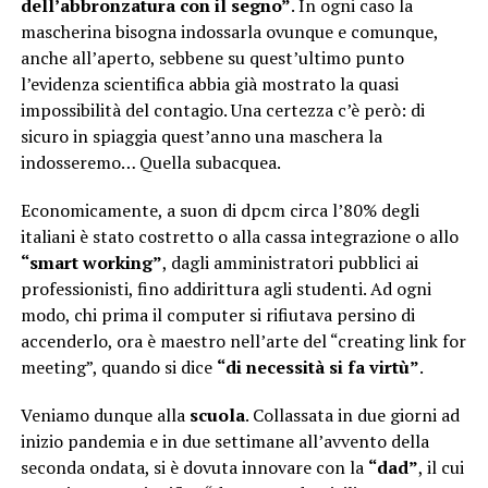
dell’abbronzatura con il segno”
. In ogni caso la
mascherina bisogna indossarla ovunque e comunque,
anche all’aperto, sebbene su quest’ultimo punto
l’evidenza scientifica abbia già mostrato la quasi
impossibilità del contagio. Una certezza c’è però: di
sicuro in spiaggia quest’anno una maschera la
indosseremo… Quella subacquea.
Economicamente, a suon di dpcm circa l’80% degli
italiani è stato costretto o alla cassa integrazione o allo
“smart working”
, dagli amministratori pubblici ai
professionisti, fino addirittura agli studenti. Ad ogni
modo, chi prima il computer si rifiutava persino di
accenderlo, ora è maestro nell’arte del “creating link for
meeting”, quando si dice
“di necessità si fa virtù”
.
Veniamo dunque alla
scuola
. Collassata in due giorni ad
inizio pandemia e in due settimane all’avvento della
seconda ondata, si è dovuta innovare con la
“dad”
, il cui