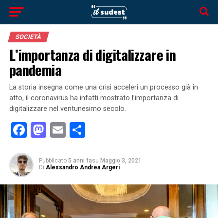
SOCIETÀ
L’importanza di digitalizzare in
pandemia
La storia insegna come una crisi acceleri un processo già in
atto, il coronavirus ha infatti mostrato l’importanza di
digitalizzare nel ventunesimo secolo.
Facebook
Mastodon
Email
Condividi
Pubblicato
5 anni fa
su
Maggio 3, 2021
Di
Alessandro Andrea Argeri