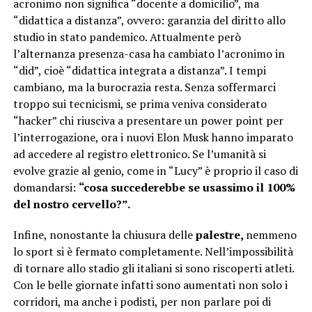
acronimo non significa “docente a domicilio”, ma
“didattica a distanza”, ovvero: garanzia del diritto allo
studio in stato pandemico. Attualmente però
l’alternanza presenza-casa ha cambiato l’acronimo in
“did”, cioè “didattica integrata a distanza”. I tempi
cambiano, ma la burocrazia resta. Senza soffermarci
troppo sui tecnicismi, se prima veniva considerato
“hacker” chi riusciva a presentare un power point per
l’interrogazione, ora i nuovi Elon Musk hanno imparato
ad accedere al registro elettronico. Se l’umanità si
evolve grazie al genio, come in “Lucy” è proprio il caso di
domandarsi:
“cosa succederebbe se usassimo il 100%
del nostro cervello?”.
Infine, nonostante la chiusura delle
palestre,
nemmeno
lo sport si è fermato completamente. Nell’impossibilità
di tornare allo stadio gli italiani si sono riscoperti atleti.
Con le belle giornate infatti sono aumentati non solo i
corridori, ma anche i podisti, per non parlare poi di