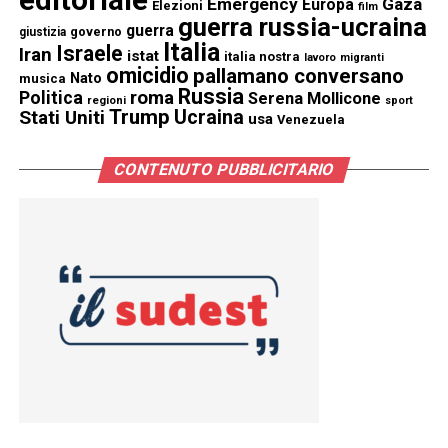
editoriale
Emergency
Gaza
Europa
Elezioni
film
guerra russia-ucraina
guerra
governo
giustizia
Italia
Israele
Iran
istat
italia nostra
lavoro
migranti
omicidio
pallamano conversano
Nato
musica
Russia
Politica
roma
Serena Mollicone
regioni
sport
Trump
Stati Uniti
Ucraina
usa
Venezuela
CONTENUTO PUBBLICITARIO